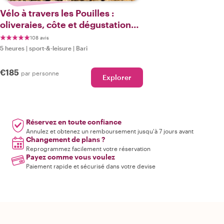
Vélo à travers les Pouilles :
oliveraies, côte et dégustation
d'huile d'olive
108 avis
5 heures
|
sport-&-leisure
|
Bari
€185
par personne
Explorer
Réservez en toute confiance
Annulez et obtenez un remboursement jusqu'à 7 jours avant
Changement de plans ?
Reprogrammez facilement votre réservation
Payez comme vous voulez
Paiement rapide et sécurisé dans votre devise