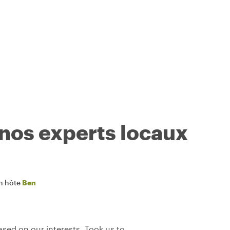
 nos experts locaux
n hôte
Ben
sed on our interests. Took us to