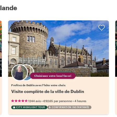
rlande
Choisissez votre local favori
Profitez de Dublin avec l'hôte votre choix
Visite complète de la ville de Dublin
•
•
1244 avis
€92.65
par personne
4 heures
CITY HIGHLIGHT TOUR
CONFIRMATION INSTANTANÉE