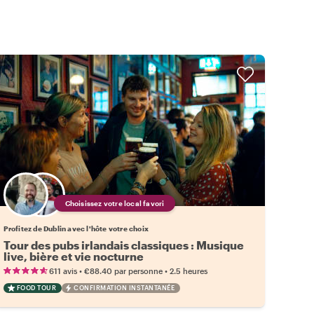
Choisissez votre local favori
Profitez de Dublin avec l'hôte votre choix
Tour des pubs irlandais classiques : Musique
live, bière et vie nocturne
•
•
611 avis
€88.40
par personne
2.5 heures
FOOD TOUR
CONFIRMATION INSTANTANÉE