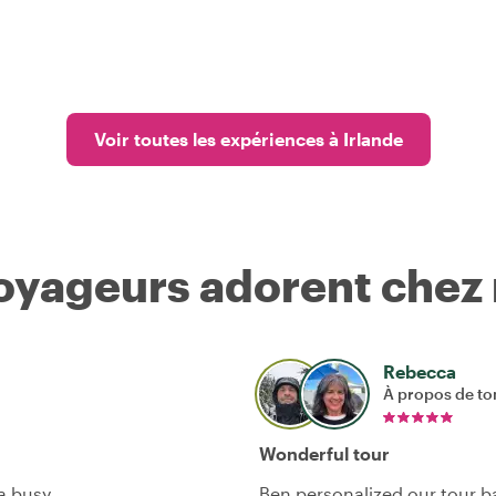
Voir toutes les expériences à Irlande
voyageurs adorent chez
Rebecca
À propos de to
Wonderful tour
 a busy
Ben personalized our tour ba