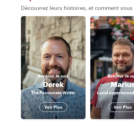
Découvrez leurs histoires, et comment vous
Bonjour
Je suis
Bonjour
Je s
Derek
Mariu
The Passionate Writer
Local experienced
Voir Plus
Voir Plus