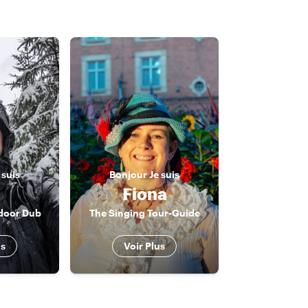
 suis
Bonjour
Je suis
n
Fiona
tdoor Dub
The Singing Tour-Guide
us
Voir Plus