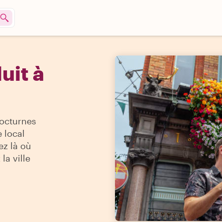
uit à
nocturnes
 local
ez là où
la ville