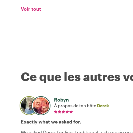
Voir tout
Ce que les autres 
Robyn
À propos de ton hôte
Derek
Exactly what we asked for.
We asked Derek for live, traditional Irish music on