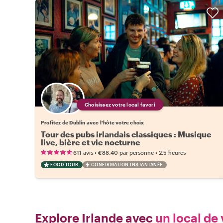
Choisissez votre local favori
Profitez de Dublin avec l'hôte votre choix
Tour des pubs irlandais classiques : Musique
live, bière et vie nocturne
•
•
611 avis
€88.40
par personne
2.5 heures
FOOD TOUR
CONFIRMATION INSTANTANÉE
Explore Irlande avec
un local de 