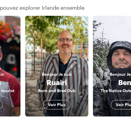
 pouvez explorer Irlande ensemble
uis
Bonjour
Je suis
Bonjour
Je
s
Ruairi
Be
 tourist
Born and Bred Dub
The Native Ou
Voir Plus
Voir Pl