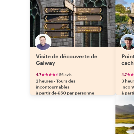
Visite de découverte de
Point
Galway
cach
4.7
56 avis
4.7
2 heures
•
Tours des
3 heu
incontournables
incon
à partir de €50 par personne
à part