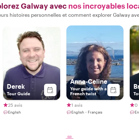
lorez Galway avec
nos incroyables lo
urs histoires personnelles et comment explorer Galway av
Anne-Celine
Derek
B
Your guide with a
Tour Guide
French twist
To
25 avis
1 avis
0 
English
English・Français
En