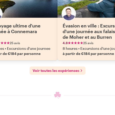
oyage ultime d'une
Évasion en ville : Excur
née à Connemara
d'une journée aux falai
de Moher et au Burren
25 avis
4.8
25 avis
res
•
Excursions d'une journee
8 heures
•
Excursions d'une jo
ir de €184 par personne
à partir de €184 par personne
Voir toutes les expériences