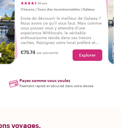
56 avis
3 heures
|
Tours des incontournables
|
Galway
Envie de découvrir le meilleur de Galway ?
Nous avons ce qu'il vous faut. Mais comme
vous pouvez vous y attendre d'une
expérience Withlocals, le véritable
enthousiasme réside dans ses trésors
cachés. Rejoignez votre local préféré et
ressentez la vraie ambiance de la ville lors
€75.74
d'une visite qui a tout pour vous permettre
par personne
Explorer
de dire : J'ai découvert la vraie Galway !
Payez comme vous voulez
Paiement rapide et sécurisé dans votre devise
bons voyages.