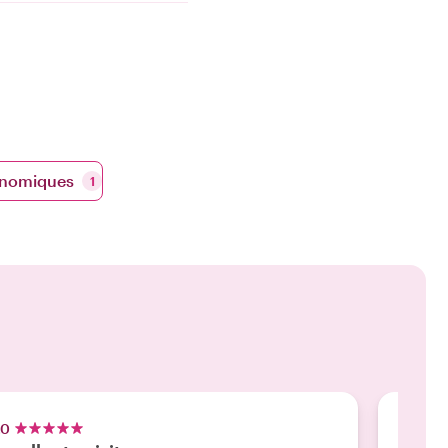
onomiques
1
.0
5.0