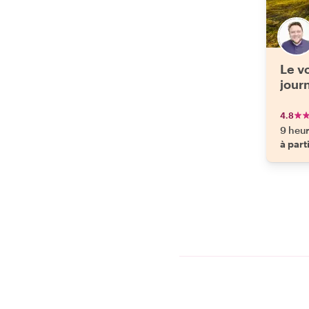
Le v
jour
4.8
9 heu
à part