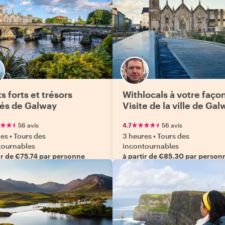
s forts et trésors
Withlocals à votre façon 
és de Galway
Visite de la ville de Ga
56 avis
4.7
56 avis
res
•
Tours des
3 heures
•
Tours des
tournables
incontournables
ir de €75.74 par personne
à partir de €85.30 par person