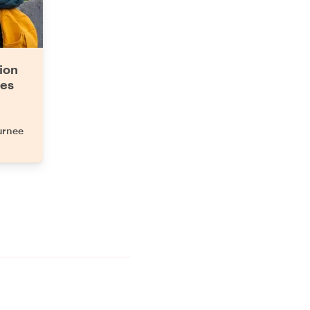
sion
ses
urnee