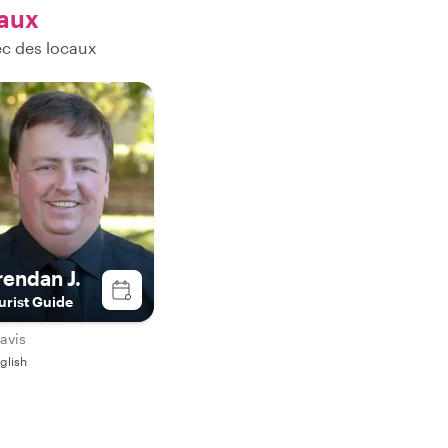
caux
ec des locaux
rendan J.
urist Guide
avis
glish