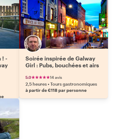
! -
Soirée inspirée de Galway
lway
Girl : Pubs, bouchées et airs
5.0
14 avis
2,5 heures
•
Tours gastronomiques
à partir de €118 par personne
ne