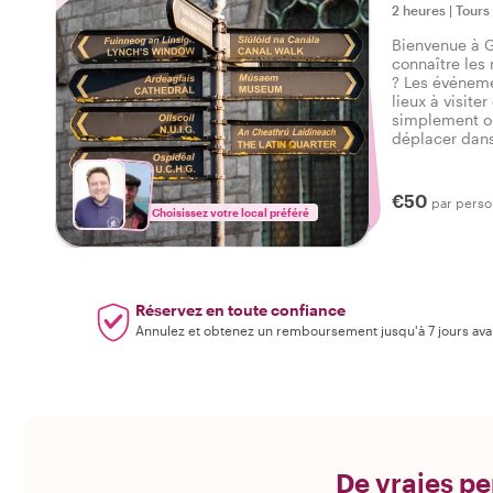
2 heures
|
Tours
Bienvenue à G
connaître les
? Les événeme
lieux à visiter
simplement ob
déplacer dans 
visite privée 
introduction 
commencer vo
€50
par pers
Choisissez votre local préféré
Réservez en toute confiance
Annulez et obtenez un remboursement jusqu'à 7 jours ava
De vraies pe