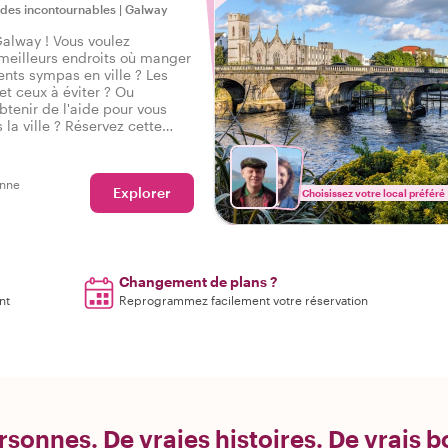
 des incontournables
|
Galway
alway ! Vous voulez
 meilleurs endroits où manger
nts sympas en ville ? Les
 et ceux à éviter ? Ou
tenir de l'aide pour vous
la ville ? Réservez cette
avec un local et obtenez une
parfaite à Galway pour bien
tre séjour.
onne
Explorer
Choisissez votre local préféré
Changement de plans ?
nt
Reprogrammez facilement votre réservation
rsonnes. De vraies histoires. De vrais 