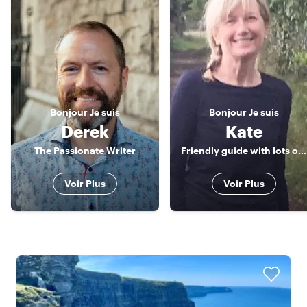
Bonjour
Je suis
Bonjour
Je suis
Derek
Kate
The Passionate Writer
Friendly guide with lots of fascinating stories on the art, literature and history of Dublin
Voir Plus
Voir Plus