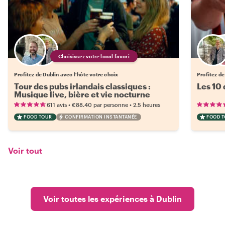
Choisissez votre local favori
Profitez de Dublin avec l'hôte votre choix
Profitez de
Tour des pubs irlandais classiques :
Les 10 
Musique live, bière et vie nocturne
•
•
611 avis
€88.40
par personne
2.5 heures
FOOD TOUR
CONFIRMATION INSTANTANÉE
FOOD 
Voir tout
Voir toutes les expériences à Dublin