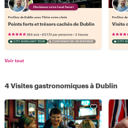
Choisissez votre local favori
Profitez de Dublin avec l'hôte votre choix
Profitez de
Points forts et trésors cachés de Dublin
Visite 
•
•
364 avis
€57.72
par personne
3 heures
CITY HIGHLIGHT TOUR
CONFIRMATION INSTANTANÉE
CITY H
Voir tout
4 Visites gastronomiques à Dublin