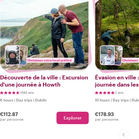
Choisissez votre local préféré
Choisissez 
Découverte de la ville : Excursion
Évasion en ville 
d'une journée à Howth
journée dans le
Wicklow
1063 avis
2 avis
6 hours
|
Day trips
|
Dublin
10 hours
|
Day trips
|
Dub
€112.87
€178.93
Explorer
par personne
par personne