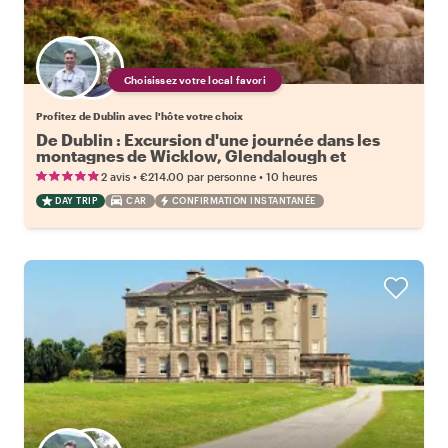
Choisissez votre local favori
Profitez de Dublin avec l'hôte votre choix
De Dublin : Excursion d'une journée dans les
montagnes de Wicklow, Glendalough et
Kilkenny
•
•
2 avis
€214.00
par personne
10 heures
DAY TRIP
CAR
CONFIRMATION INSTANTANÉE