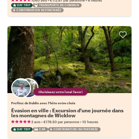
1063 avis
€112.87
par personne
6 heures
DAY TRIP
TRANSPORTS EN COMMUN
CONFIRMATION INSTANTANÉE
Choisissez votre local favori
Profitez de Dublin avec l'hôte votre choix
Évasion en ville : Excursion d'une journée dans
les montagnes de Wicklow
•
•
2 avis
€178.93
par personne
10 heures
DAY TRIP
CAR
CONFIRMATION INSTANTANÉE