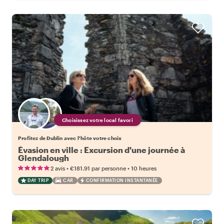
Choisissez votre local favori
Profitez de Dublin avec l'hôte votre choix
Évasion en ville : Excursion d'une journée à
Glendalough
•
•
2 avis
€181.91
par personne
10 heures
DAY TRIP
CAR
CONFIRMATION INSTANTANÉE