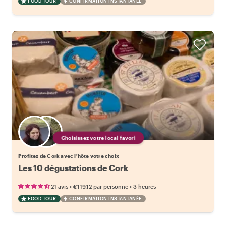
FOOD TOUR
CONFIRMATION INSTANTANÉE
Choisissez votre local favori
Profitez de Cork avec l'hôte votre choix
Les 10 dégustations de Cork
•
•
21 avis
€119.12
par personne
3 heures
FOOD TOUR
CONFIRMATION INSTANTANÉE