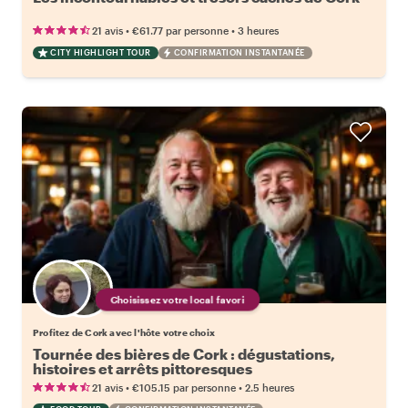
•
•
21 avis
€61.77
par personne
3 heures
CITY HIGHLIGHT TOUR
CONFIRMATION INSTANTANÉE
Choisissez votre local favori
Profitez de Cork avec l'hôte votre choix
Tournée des bières de Cork : dégustations,
histoires et arrêts pittoresques
•
•
21 avis
€105.15
par personne
2.5 heures