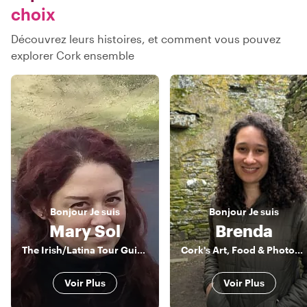
choix
Découvrez leurs histoires, et comment vous pouvez
explorer Cork ensemble
Bonjour
Je suis
Bonjour
Je suis
Mary Sol
Brenda
The Irish/Latina Tour Guide
Cork's Art, Food & Photography Enthusiast
Voir Plus
Voir Plus