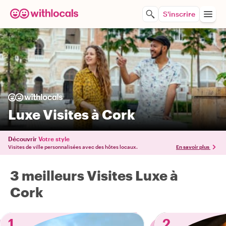
S'inscrire
Luxe Visites à Cork
Découvrir
Votre style
Visites de ville personnalisées avec des hôtes locaux.
En savoir plus
3 meilleurs Visites Luxe à
Cork
1
2