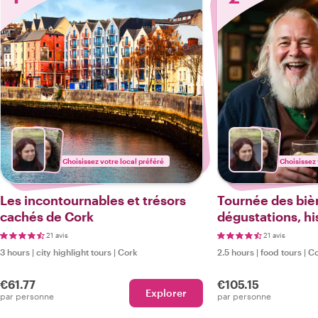
Choisissez votre local préféré
Choisissez 
Les incontournables et trésors
Tournée des bièr
cachés de Cork
dégustations, his
pittoresques
21 avis
21 avis
3 hours
|
city highlight tours
|
Cork
2.5 hours
|
food tours
|
Co
€61.77
€105.15
Explorer
par personne
par personne