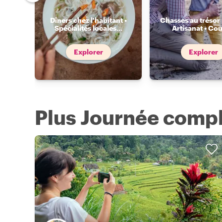
Dîners chez l'habitant •
Chasses au trésor 
Spécialités locales
...
Artisanat • Cou
Explorer
Explorer
Plus Journée compl