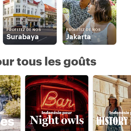
PROFITEZ DE NOS
PROFITEZ DE NOS
Surabaya
Jakarta
ur tous les goûts
ur
Indonésie pour
Indonésie