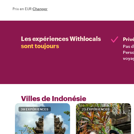
Prix en EUR
·
Changer
Les expériences Withlocals
Priv
sont toujours
Pas d
Perso
voyag
Villes de Indonésie
39 EXPÉRIENCES
23 EXPÉRIENCES