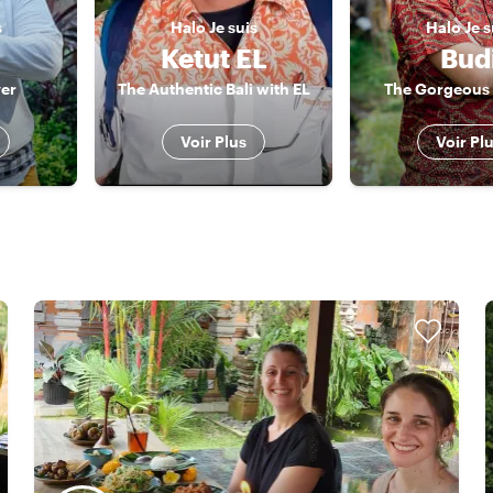
s
Halo
Je suis
Halo
Je s
Ketut EL
Bud
er
The Authentic Bali with EL
The Gorgeous 
Voir Plus
Voir Pl