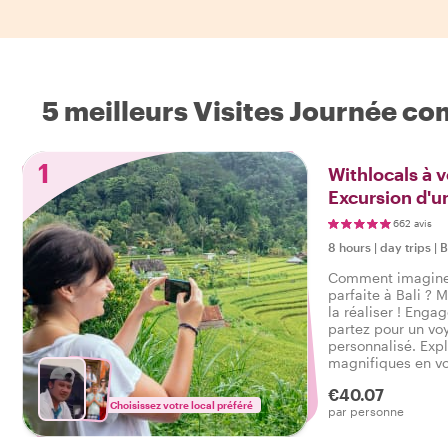
5 meilleurs Visites Journée co
1
Withlocals à v
Excursion d'u
voiture
662 avis
8 hours
|
day trips
|
B
Comment imaginez
parfaite à Bali ? 
la réaliser ! Enga
partez pour un vo
personnalisé. Expl
magnifiques en voi
décidez où et quan
€40.07
célèbres aux tréso
Choisissez votre local préféré
par personne
campagne, le choi