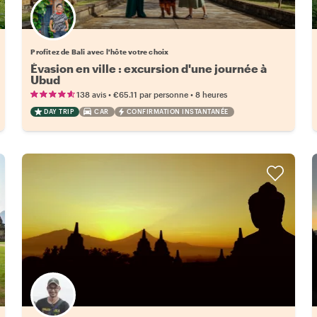
Choisissez votre local favori
Profitez de Bali avec l'hôte votre choix
Évasion en ville : excursion d'une journée à
Ubud
•
•
138 avis
€65.11
par personne
8 heures
DAY TRIP
CAR
CONFIRMATION INSTANTANÉE