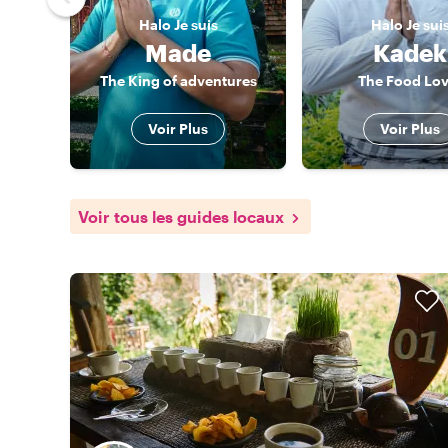
Halo
Je suis
Halo
Je sui
Made
Kadek
The King of adventures
The Food Lov
Voir Plus
Voir Plus
Voir tous les guides locaux