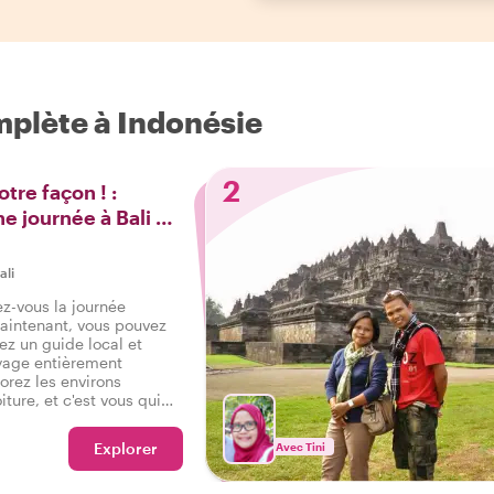
mplète à Indonésie
2
otre façon ! :
ne journée à Bali en
ali
-vous la journée
Maintenant, vous pouvez
gez un guide local et
yage entièrement
orez les environs
ture, et c'est vous qui
d vous arrêter. Des sites
rs cachés à la
Explorer
Avec Tini
x vous appartient !