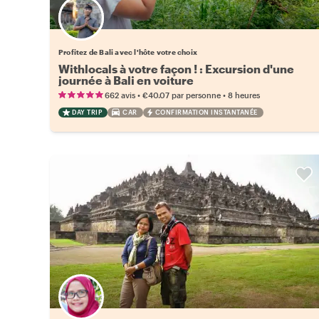
Choisissez votre local favori
Profitez de Bali avec l'hôte votre choix
Withlocals à votre façon ! : Excursion d'une
journée à Bali en voiture
•
•
662 avis
€40.07
par personne
8 heures
DAY TRIP
CAR
CONFIRMATION INSTANTANÉE