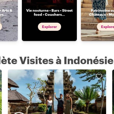
• Arts &
Vie nocturne • Bars • Street
Patrimoine cu
rs
...
food • Couchers
...
Châteaux • My
Explorer
Explor
ète Visites à Indonésie