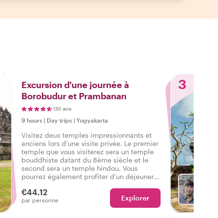
3
Excursion d'une journée à
Borobudur et Prambanan
130 avis
9 hours
|
Day trips
|
Yogyakarta
Visitez deux temples impressionnants et
anciens lors d'une visite privée. Le premier
temple que vous visiterez sera un temple
bouddhiste datant du 8ème siècle et le
second sera un temple hindou. Vous
pourrez également profiter d'un déjeuner
local.
€44.12
Explorer
Ch
par personne