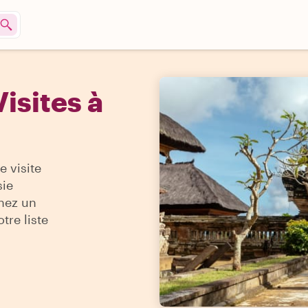
isites à
e visite
sie
nez un
tre liste