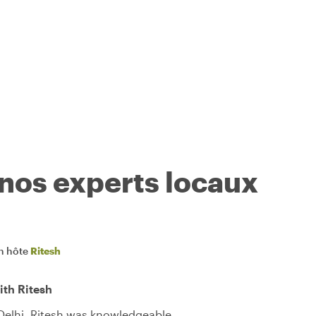
 nos experts locaux
n hôte
Ritesh
ith Ritesh
 Delhi. Ritesh was knowledgeable,