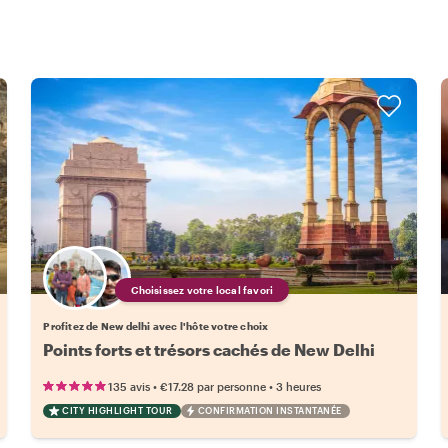
Choisissez votre local favori
Profitez de New delhi avec l'hôte votre choix
Points forts et trésors cachés de New Delhi
•
•
135 avis
€17.28
par personne
3 heures
CITY HIGHLIGHT TOUR
CONFIRMATION INSTANTANÉE