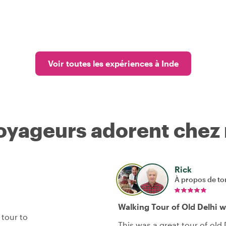
Voir toutes les expériences à Inde
voyageurs adorent chez
Rick
À propos de to
Walking Tour of Old Delhi w
 tour to
This was a great tour of old