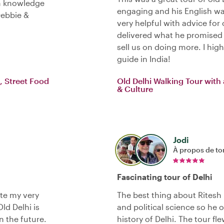
th knowledge
engaging and his English wa
Debbie &
very helpful with advice for 
delivered what he promised 
sell us on doing more. I hi
guide in India!
, Street Food
Old Delhi Walking Tour with
& Culture
Jodi
À propos de to
Fascinating tour of Delhi
te my very
The best thing about Ritesh 
ld Delhi is
and political science so he o
n the future.
history of Delhi. The tour fle