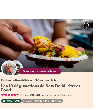
Choisissez votre local favori
Profitez de New delhi avec l'hôte votre choix
Les 10 dégustations de New Delhi : Street
Food
•
•
256 avis
€33.46
par personne
3 heures
FOOD TOUR
CONFIRMATION INSTANTANÉE