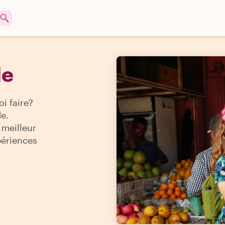
de
i faire?
de.
 meilleur
périences