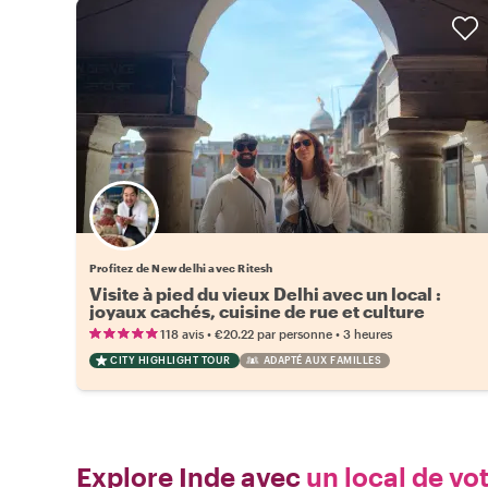
Profitez de New delhi avec Ritesh
Visite à pied du vieux Delhi avec un local :
joyaux cachés, cuisine de rue et culture
•
•
118 avis
€20.22
par personne
3 heures
CITY HIGHLIGHT TOUR
ADAPTÉ AUX FAMILLES
Explore Inde avec
un local de vo