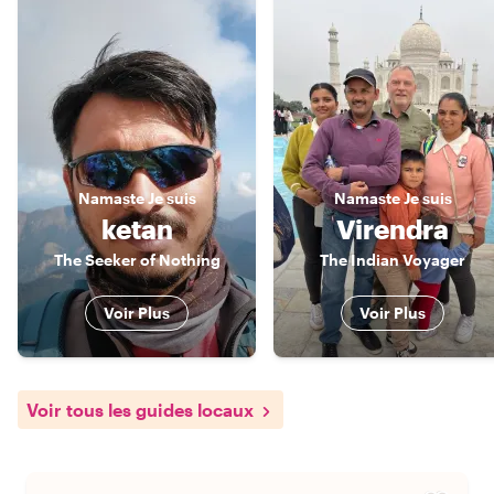
Namaste
Je suis
Namaste
Je suis
ketan
Virendra
The Seeker of Nothing
The Indian Voyager
Voir Plus
Voir Plus
Voir tous les guides locaux