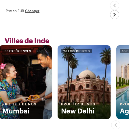
Prix en EUR
·
Changer
Villes de Inde
36 EXPÉRIENCES
28 EXPÉRIENCES
10 
PROFITEZ DE NOS
PROFITEZ DE NOS
PROF
Mumbai
New Delhi
Ag