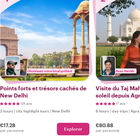
Choisissez votre local préféré
Avec Harish
Points forts et trésors cachés de
Visite du Taj Ma
New Delhi
soleil depuis Ag
135 avis
17 avis
3 hours
|
city highlight tours
|
New Delhi
8 hours
|
day trips
|
Agra
€17.28
€80.88
Explorer
par personne
par personne