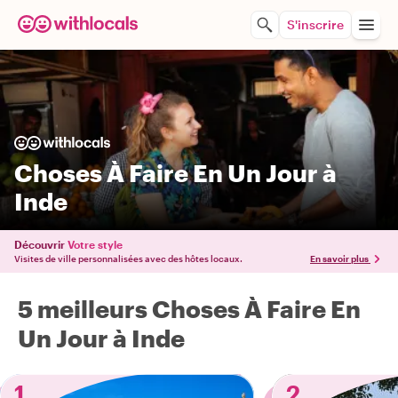
S'inscrire
Choses À Faire En Un Jour à
Inde
Découvrir
Votre style
Visites de ville personnalisées avec des hôtes locaux.
En savoir plus
5 meilleurs Choses À Faire En
Un Jour à Inde
1
2