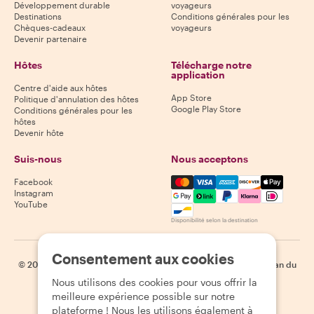
Développement durable
voyageurs
Destinations
Conditions générales pour les
Chèques-cadeaux
voyageurs
Devenir partenaire
Hôtes
Télécharge notre
application
Centre d'aide aux hôtes
App Store
Politique d'annulation des hôtes
Google Play Store
Conditions générales pour les
hôtes
Devenir hôte
Suis-nous
Nous acceptons
Mastercard, Visa, Amex, Di
Facebook
Instagram
YouTube
Disponibilité selon la destination
Consentement aux cookies
©
2026
Withlocals.com
|
Politique de confidentialité
|
Cookies
|
Plan du
site
Nous utilisons des cookies pour vous offrir la
meilleure expérience possible sur notre
plateforme ! Nous les utilisons également à