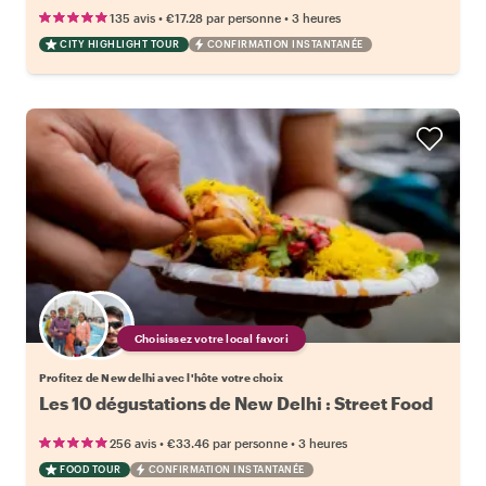
•
•
135 avis
€17.28
par personne
3 heures
CITY HIGHLIGHT TOUR
CONFIRMATION INSTANTANÉE
Choisissez votre local favori
Profitez de New delhi avec l'hôte votre choix
Les 10 dégustations de New Delhi : Street Food
•
•
256 avis
€33.46
par personne
3 heures
FOOD TOUR
CONFIRMATION INSTANTANÉE