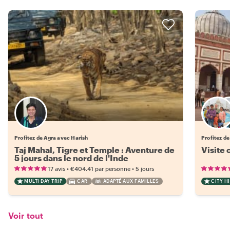
Profitez de Agra avec Harish
Profitez de
Taj Mahal, Tigre et Temple : Aventure de
Visite 
5 jours dans le nord de l'Inde
•
•
17 avis
€404.41
par personne
5 jours
MULTI DAY TRIP
CAR
ADAPTÉ AUX FAMILLES
CITY H
Voir tout