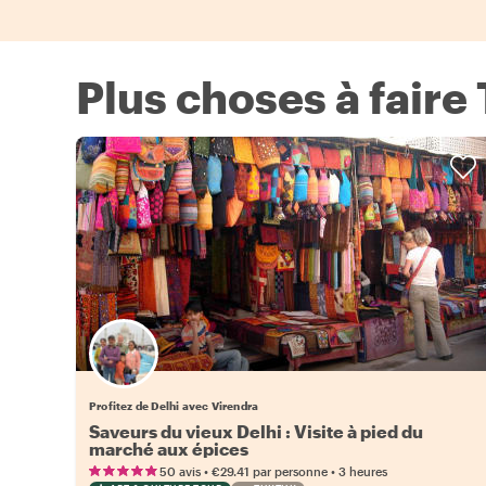
Plus choses à faire
Profitez de Delhi avec Virendra
Saveurs du vieux Delhi : Visite à pied du
marché aux épices
•
•
50 avis
€29.41
par personne
3 heures