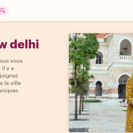
w delhi
vous vous
il y a
ejoignez
 la ville
uniques.