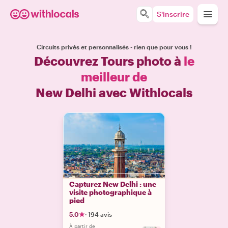
S'inscrire
Circuits privés et personnalisés - rien que pour vous !
Découvrez Tours photo à
le
meilleur de
New Delhi avec Withlocals
Capturez New Delhi : une
visite photographique à
pied
5.0
·
194 avis
À partir de