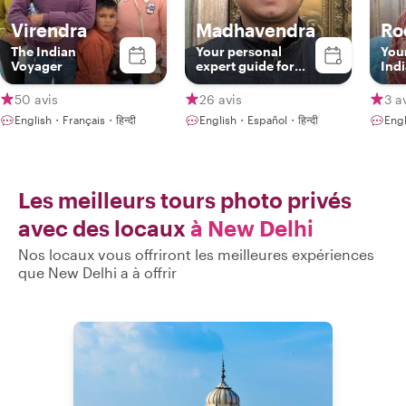
Virendra
Madhavendra
Ro
The Indian
Your personal
Your
Voyager
expert guide for
Ind
Delhi, Agra &
Jaipur!!
50 avis
26 avis
3 a
English・Français・हिन्दी
English・Español・हिन्दी
Engl
Les meilleurs tours photo privés
avec des locaux
à New Delhi
Nos locaux vous offriront les meilleures expériences
que New Delhi a à offrir