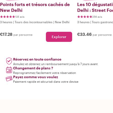
Points forts et trésors cachés de
Les 10 dégustat
New Delhi
Delhi : Street F
135 avis
256 avis
3 heures
|
Tours des incontournables
|
New Delhi
3 heures
|
Tours gastron
€17.28
€33.46
par personne
par personne
Explorer
Réservez en toute confiance
Annulez et obtenez un remboursement jusqu'à 7 jours avant
Changement de plans ?
Reprogrammez facilement votre réservation
Payez comme vous voulez
Paiement rapide et sécurisé dans votre devise