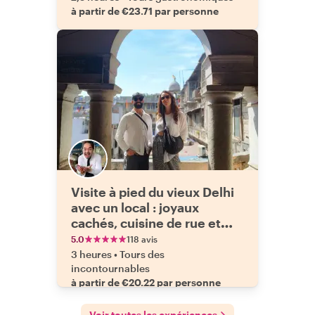
à partir de €23.71 par personne
Visite à pied du vieux Delhi
avec un local : joyaux
cachés, cuisine de rue et
culture
5.0
118 avis
3 heures
•
Tours des
incontournables
à partir de €20.22 par personne
Voir toutes les expériences