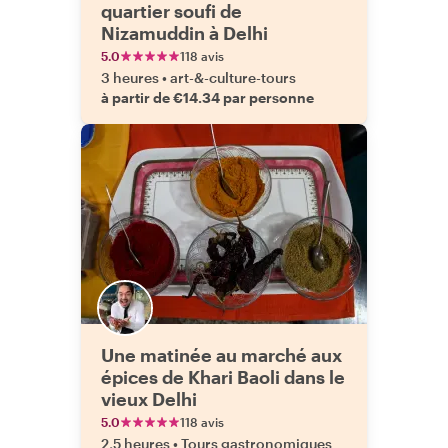
quartier soufi de
Nizamuddin à Delhi
5.0
118 avis
3 heures
•
art-&-culture-tours
à partir de €14.34 par personne
Une matinée au marché aux
épices de Khari Baoli dans le
vieux Delhi
5.0
118 avis
2,5 heures
•
Tours gastronomiques