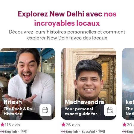
Explorez New Delhi avec
nos
incroyables locaux
Découvrez leurs histoires personnelles et comment
explorer New Delhi avec des locaux
Ritesh
Madhavendra
ke
The Rock & Roll
Your personal
The
Historian
expert guide for
Not
Delhi, Agra &
Jaipur!!
118 avis
26 avis
20 
English・हिन्दी
English・Español・हिन्दी
Engl