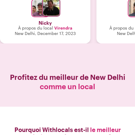
qui était
recommando
ex
Nicky
À propos du local
Virendra
À propos du 
New Delhi, December 17, 2023
New Delh
Profitez du meilleur de
New Delhi
comme un local
Pourquoi Withlocals est-il
le meilleur