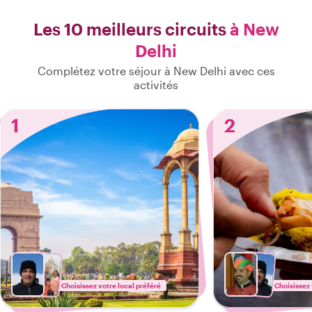
Les 10 meilleurs circuits
à New
Delhi
Complétez votre séjour à New Delhi avec ces
activités
1
2
Choisissez votre local préféré
Choisissez 