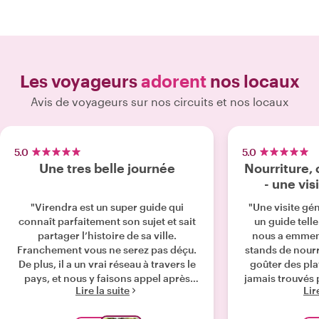
Les voyageurs
adorent
nos locaux
Avis de voyageurs sur nos circuits et nos locaux
5.0
5.0
Une tres belle journée
Nourriture, 
- une vis
"Virendra est un super guide qui
"Une visite gén
connaît parfaitement son sujet et sait
un guide tell
partager l’histoire de sa ville.
nous a emmen
Franchement vous ne serez pas déçu.
stands de nourr
De plus, il a un vrai réseau à travers le
goûter des pla
pays, et nous y faisons appel après
jamais trouvés
Lire la suite
Lir
Delhi. "
avons égalemen
l'histoire et la 