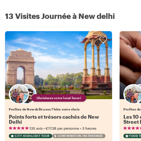
13 Visites Journée à New delhi
Choisissez votre local favori
Profitez de New delhi avec l'hôte votre choix
Profitez de
Points forts et trésors cachés de New
Les 10 
Delhi
Street
•
•
135 avis
€17.28
par personne
3 heures
CITY HIGHLIGHT TOUR
CONFIRMATION INSTANTANÉE
FOOD 