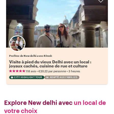
Profitez de New delhi avec Ritesh
Visite à pied du vieux Delhi avec un local :
joyaux cachés, cuisine de rue et culture
•
•
118 avis
€20.22
par personne
3 heures
CITY HIGHLIGHT TOUR
ADAPTÉ AUX FAMILLES
Explore New delhi avec
un local de
votre choix