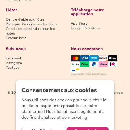
Hôtes
Télécharge notre
application
Centre d'aide aux hôtes
App Store
Politique d'annulation des hôtes
Google Play Store
Conditions générales pour les
hôtes
Devenir hôte
Suis-nous
Nous acceptons
Mastercard, Visa, Amex, Di
Facebook
Instagram
YouTube
Disponibilité selon la destination
Consentement aux cookies
©
2026
Withlocals.com
|
Politique de confidentialité
|
Cookies
|
Plan du
site
Nous utilisons des cookies pour vous offrir la
meilleure expérience possible sur notre
plateforme ! Nous les utilisons également à
des fins d'analyse et de marketing.