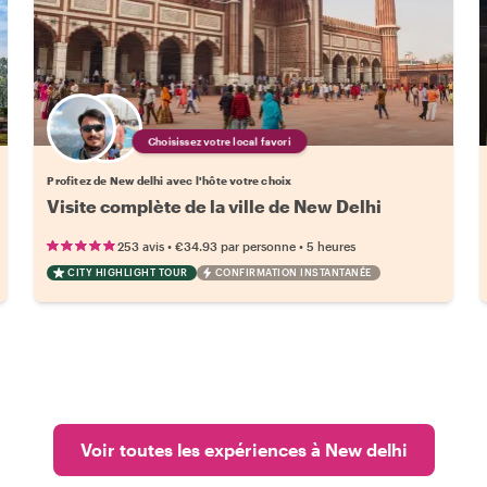
Choisissez votre local favori
Profitez de New delhi avec l'hôte votre choix
Visite complète de la ville de New Delhi
•
•
253 avis
€34.93
par personne
5 heures
CITY HIGHLIGHT TOUR
CONFIRMATION INSTANTANÉE
Voir toutes les expériences à New delhi