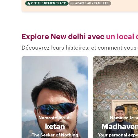
OFF THE BEATEN TRACK
ADAPTÉ AUX FAMILLES
Explore New delhi avec
un local 
Découvrez leurs histoires, et comment vous
Namaste
Je suis
Namaste
Je s
ketan
Madhaven
The Seeker of Nothing