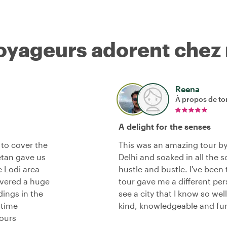
voyageurs adorent chez
Reena
À propos de to
A delight for the senses
 to cover the
This was an amazing tour b
Ketan gave us
Delhi and soaked in all the 
e Lodi area
hustle and bustle. I've been
overed a huge
tour gave me a different pers
dings in the
see a city that I know so wel
 time
kind, knowledgeable and fu
hours