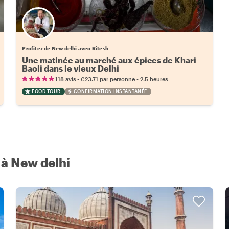
Profitez de New delhi avec Ritesh
Une matinée au marché aux épices de Khari
Baoli dans le vieux Delhi
•
•
118 avis
€23.71
par personne
2.5 heures
FOOD TOUR
CONFIRMATION INSTANTANÉE
e à New delhi