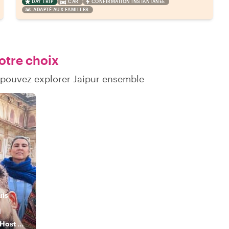
DAY TRIP
CAR
CONFIRMATION INSTANTANÉE
ADAPTÉ AUX FAMILLES
otre choix
 pouvez explorer Jaipur ensemble
uis
h
“Licensed Cultural Host & Storyteller | Jaipur & India”