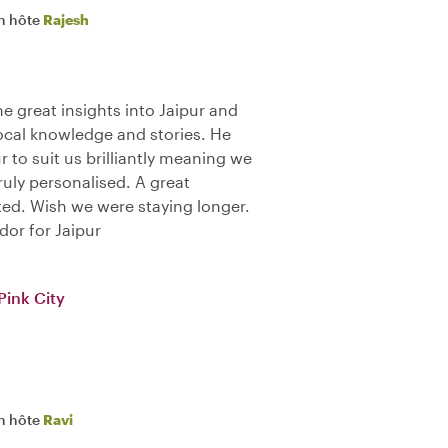
n hôte
Rajesh
e great insights into Jaipur and
local knowledge and stories. He
 to suit us brilliantly meaning we
 truly personalised. A great
ted. Wish we were staying longer.
or for Jaipur
Pink City
n hôte
Ravi