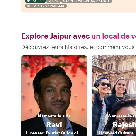
DAY TRIP
CAR
CONFIRMATION INSTANTANÉE
ADAPTÉ AUX FAMILLES
Explore Jaipur avec
un local de v
Découvrez leurs histoires, et comment vous
Namaste
Je suis
Namaste
Je s
Ravi
Rajes
Licensed Tourist Guide of Jaipur