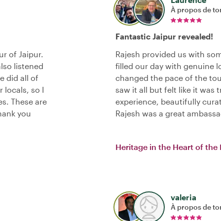
À propos de to
Fantastic Jaipur revealed!
r of Jaipur.
Rajesh provided us with som
lso listened
filled our day with genuine 
 did all of
changed the pace of the tour
 locals, so I
saw it all but felt like it was
tes. These are
experience, beautifully cura
hank you
Rajesh was a great ambassad
Heritage in the Heart of the 
valeria
À propos de to