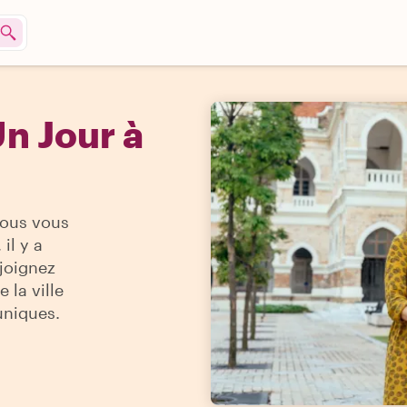
n Jour à
vous vous
il y a
ejoignez
 la ville
uniques.