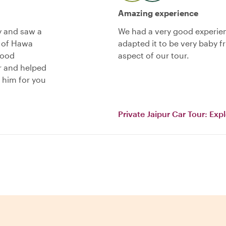
Amazing experience
y and saw a
We had a very good experienc
w of Hawa
adapted it to be very baby fr
good
aspect of our tour.
r and helped
 him for you
Private Jaipur Car Tour: Exp