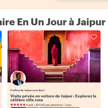
ire En Un Jour à Jaipur
Profitez de Jaipur avec Ravi
Visite privée en voiture de Jaipur : Explorez la
célèbre ville rose
•
•
4 avis
€51.00
par personne
1 jour