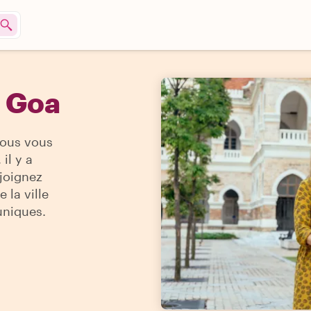
à Goa
vous vous
il y a
ejoignez
 la ville
uniques.