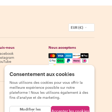
EUR (€)
uis-nous
Nous acceptons
acebook
Mastercard, Visa, Amex, Discover,
nstagram
ouTube
Disponibilité selon la destination
Consentement aux cookies
Nous utilisons des cookies pour vous offrir la
meilleure expérience possible sur notre
plateforme ! Nous les utilisons également à des
fins d'analyse et de marketing.
Modifier les
Accepter les cookies