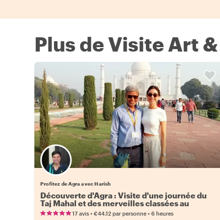
Plus de Visite Art 
Profitez de Agra avec Harish
Découverte d'Agra : Visite d'une journée du
Taj Mahal et des merveilles classées au
patrimoine mondial de l'UNESCO
•
•
17 avis
€44.12
par personne
6 heures