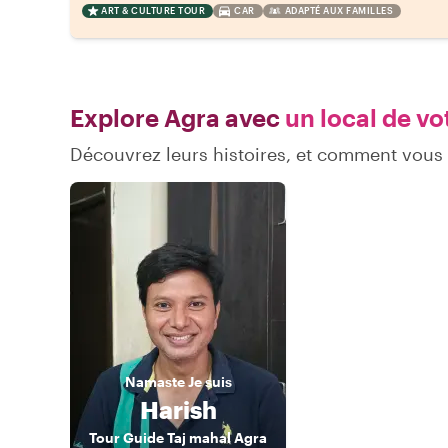
ART & CULTURE TOUR
CAR
ADAPTÉ AUX FAMILLES
Explore Agra avec
un local de vo
Découvrez leurs histoires, et comment vous
Namaste
Je suis
Harish
Tour Guide Taj mahal Agra