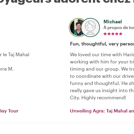
Michael
À propos de to
Fun, thoughtful, very perso
r le Taj Mahal
We loved our time with Har
working with him for your tri
rre M.
timing and our group. We tr
to coordinate with our drive
funny and thoughtful. He sha
really gave us insight into t
City. Highly recommend!
Day Tour
Unveiling Agra: Taj Mahal