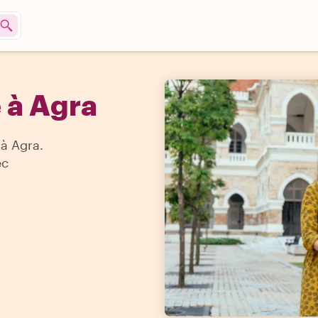
e à Agra
à Agra.
ec