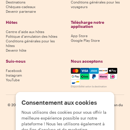
Destinations
Conditions générales pour les
Chèques-cadeaux
voyageurs
Devenir partenaire
Hôtes
Télécharge notre
application
Centre d'aide aux hôtes
App Store
Politique d'annulation des hôtes
Google Play Store
Conditions générales pour les
hôtes
Devenir hôte
Suis-nous
Nous acceptons
Mastercard, Visa, Amex, Di
Facebook
Instagram
YouTube
Disponibilité selon la destination
Consentement aux cookies
©
2026
Withlocals.com
|
Politique de confidentialité
|
Cookies
|
Plan du
site
Nous utilisons des cookies pour vous offrir la
meilleure expérience possible sur notre
plateforme ! Nous les utilisons également à
des fins d'analyse et de marketing.