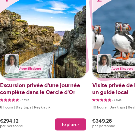
Avec Elisabete
Avec Elisabete
Excursion privée d'une journée
Visite privée de
complète dans le Cercle d'Or
un guide local
27 avis
27 avis
8 hours
|
Day trips
|
Reykjavik
10 hours
|
Day trips
|
Reyk
€294.12
€349.26
Explorer
par personne
par personne