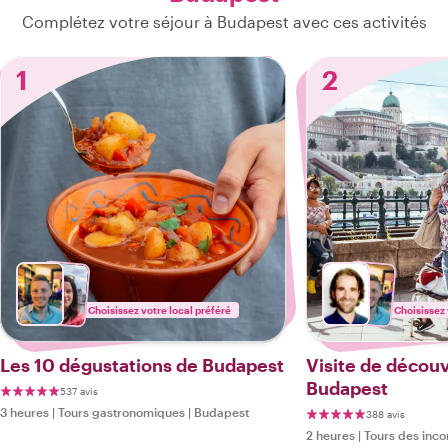
Complétez votre séjour à Budapest avec ces activités
1
2
Choisissez votre local préféré
Choisissez 
Les 10 dégustations de Budapest
Visite de décou
Budapest
537 avis
3 heures
|
Tours gastronomiques
|
Budapest
388 avis
2 heures
|
Tours des inco