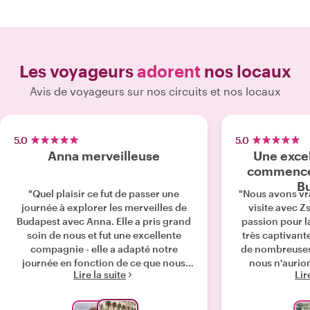
Les voyageurs
adorent
nos locaux
Avis de voyageurs sur nos circuits et nos locaux
5.0
5.0
Anna merveilleuse
Une excel
commencer
B
"Quel plaisir ce fut de passer une
"Nous avons vr
journée à explorer les merveilles de
visite avec Zs
Budapest avec Anna. Elle a pris grand
passion pour la
soin de nous et fut une excellente
très captivant
compagnie - elle a adapté notre
de nombreuses
journée en fonction de ce que nous
nous n'aurio
Lire la suite
Lir
avions déjà visité. Merci Jeff & Lily"
trouvées par n
a égaleme
recommandation