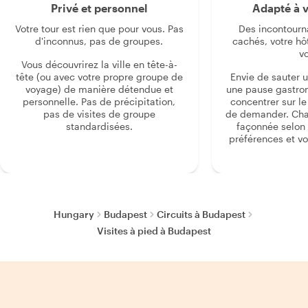
Privé et personnel
Adapté à v
Votre tour est rien que pour vous. Pas
Des incontourn
d'inconnus, pas de groupes.
cachés, votre hô
v
Vous découvrirez la ville en tête-à-
tête (ou avec votre propre groupe de
Envie de sauter 
voyage) de manière détendue et
une pause gastro
personnelle. Pas de précipitation,
concentrer sur le s
pas de visites de groupe
de demander. Cha
standardisées.
façonnée selon 
préférences et vo
Hungary
Budapest
Circuits à Budapest
Visites à pied à Budapest