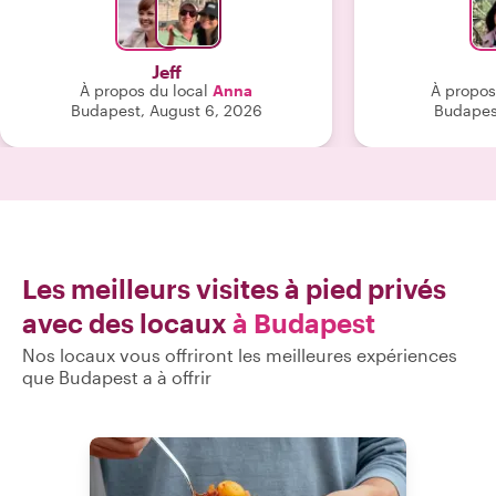
ce qui a été trè
excellente 
Bu
Jeff
À propos du local
Anna
À propos
Budapest, August 6, 2026
Budapest
Les meilleurs visites à pied privés
avec des locaux
à Budapest
Nos locaux vous offriront les meilleures expériences
que Budapest a à offrir