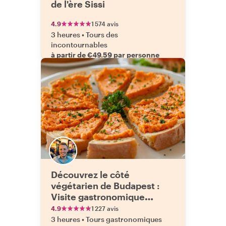
de l'ère Sissi
4.9
1 574 avis
3 heures
•
Tours des
incontournables
à partir de €49.59 par personne
Découvrez le côté
végétarien de Budapest :
Visite gastronomique
végétarienne et végane
4.9
1 227 avis
3 heures
•
Tours gastronomiques