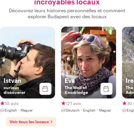
incroyables locaux
Découvrez leurs histoires personnelles et comment
explorer Budapest avec des locaux
István
Eva
Ir
curious
The Well of
The
discoverer
Knowledge
Adm
55 avis
127 avis
30 
English・Magyar
Deutsch・English・Magyar
Eng
Voir tous les locaux