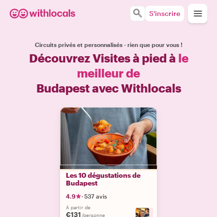
S'inscrire
Circuits privés et personnalisés - rien que pour vous !
Découvrez Visites à pied à
le
meilleur de
Budapest avec Withlocals
Les 10 dégustations de
Budapest
4.9
·
537 avis
À partir de
€131
+
7
/personne