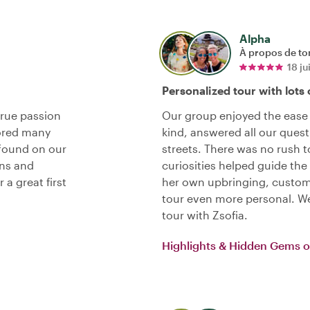
Alpha
À propos de to
18 ju
Personalized tour with lots 
true passion
Our group enjoyed the ease 
lored many
kind, answered all our ques
 found on our
streets. There was no rush t
ons and
curiosities helped guide the
a great first
her own upbringing, custom
tour even more personal. W
tour with Zsofia.
Highlights & Hidden Gems o