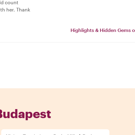
uld count
ith her. Thank
Highlights & Hidden Gems o
 Budapest