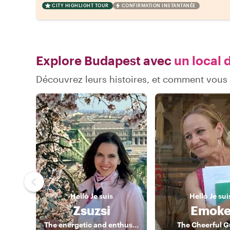
CITY HIGHLIGHT TOUR
CONFIRMATION INSTANTANÉE
Explore Budapest avec
un local 
Découvrez leurs histoires, et comment vou
Helló
Je suis
Helló
Je sui
Zsuzsi
Emok
The energetic and enthusiastic guide
The Cheerful G