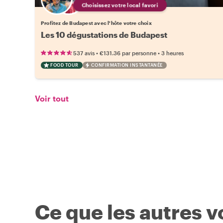
Choisissez votre local favori
Profitez de Budapest avec l'hôte votre choix
Les 10 dégustations de Budapest
•
•
537 avis
€131.36
par personne
3 heures
FOOD TOUR
CONFIRMATION INSTANTANÉE
Voir tout
Ce que les autres 