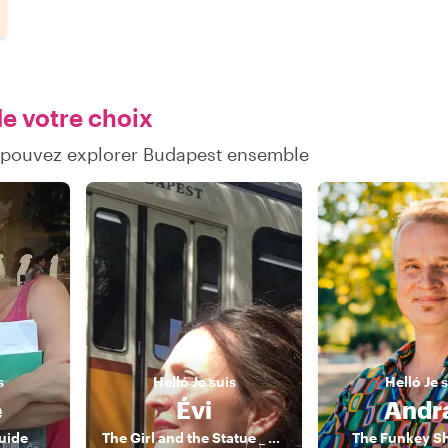
de votre choix
s pouvez explorer Budapest ensemble
s
Helló
Je suis
Helló
Je 
e
Évi
Andr
uide
The Girl and the Statue _ GER/DE Tours!, Licensed German-speaking Tour Guide
The Funkey Shi