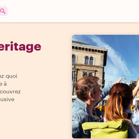
eritage
ez quoi
e à
écouvrez
lusive