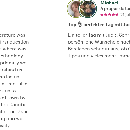
Michael
À propos de to
21 j
Top 👌 perfekter Tag mit Jud
perature was
Ein toller Tag mit Judit. Se
irst question
persönliche Wünsche eingehe
nd where was
Bereichen sehr gut aus, ob 
e Ethnology
Tipps und vieles mehr. Imme
tionally well
erstand us
he led us
e time full of
k us to
e of town by
f the Danube.
 cities. Zsusi
ing one we
ovely