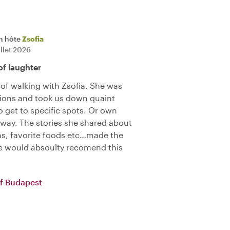
n hôte
Zsofia
illet 2026
of laughter
of walking with Zsofia. She was
tions and took us down quaint
o get to specific spots. Or own
 way. The stories she shared about
s, favorite foods etc…made the
e would absoulty recomend this
f Budapest