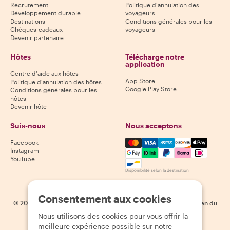
Recrutement
Politique d'annulation des
Développement durable
voyageurs
Destinations
Conditions générales pour les
Chèques-cadeaux
voyageurs
Devenir partenaire
Hôtes
Télécharge notre
application
Centre d'aide aux hôtes
App Store
Politique d'annulation des hôtes
Google Play Store
Conditions générales pour les
hôtes
Devenir hôte
Suis-nous
Nous acceptons
Mastercard, Visa, Amex, Di
Facebook
Instagram
YouTube
Disponibilité selon la destination
Consentement aux cookies
©
2026
Withlocals.com
|
Politique de confidentialité
|
Cookies
|
Plan du
site
Nous utilisons des cookies pour vous offrir la
meilleure expérience possible sur notre