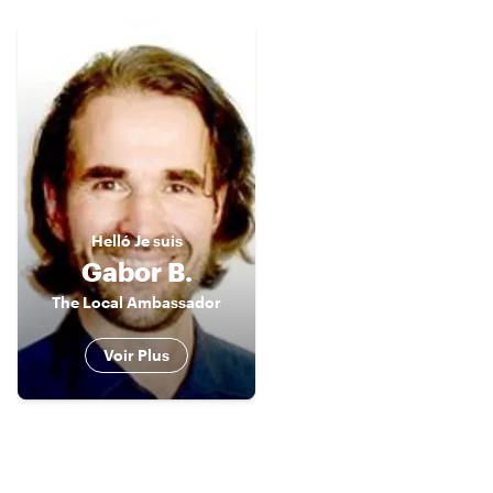
Helló
Je suis
Gabor B.
The Local Ambassador
Voir Plus