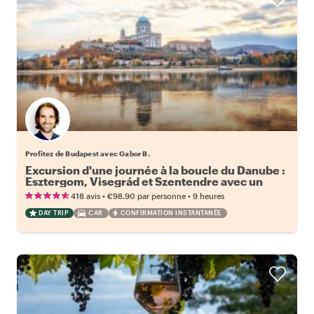
Profitez de Budapest avec Gabor B.
Excursion d'une journée à la boucle du Danube :
Esztergom, Visegrád et Szentendre avec un
local
•
•
418 avis
€98.90
par personne
9 heures
DAY TRIP
CAR
CONFIRMATION INSTANTANÉE