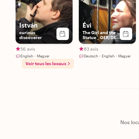
István
Évi
curious
The Girl and the
discoverer
Statue _ GER/DE
Tours!, Licensed
German-
56 avis
83 avis
speaking Tour
English・Magyar
Deutsch・English・Magyar
Guide
Voir tous les locaux
Nos loca