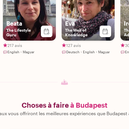
Beata
Eva
I
The Lifestyle
The Well of
Th
Guru
Knowledge
Ad
217 avis
127 avis
30
English・Magyar
Deutsch・English・Magyar
En
Choses à faire
à Budapest
ux vous offriront les meilleures expériences que Budapest a