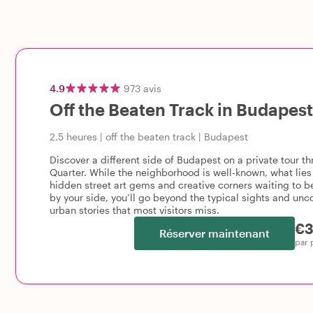
4.9
973
avis
Off the Beaten Track in Budapest:
2,5 heures
|
off the beaten track
|
Budapest
Discover a different side of Budapest on a private tour t
Quarter. While the neighborhood is well-known, what lies 
hidden street art gems and creative corners waiting to b
by your side, you’ll go beyond the typical sights and unco
urban stories that most visitors miss.
€3
Réserver maintenant
par 