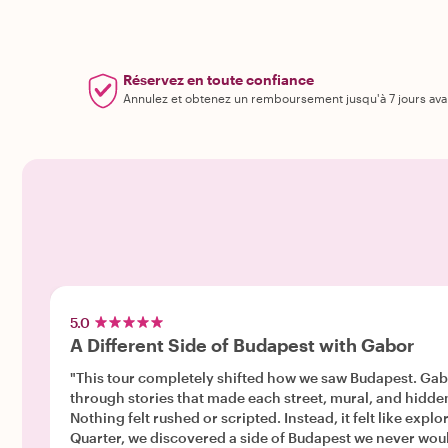
Réservez en toute confiance
Annulez et obtenez un remboursement jusqu'à 7 jours ava
5.0
A Different Side of Budapest with Gabor
"This tour completely shifted how we saw Budapest. Ga
through stories that made each street, mural, and hidden corner feel alive rather than just “anot
Nothing felt rushed or scripted. Instead, it felt like exploring the
Quarter, we discovered a side of Budapest we never woul