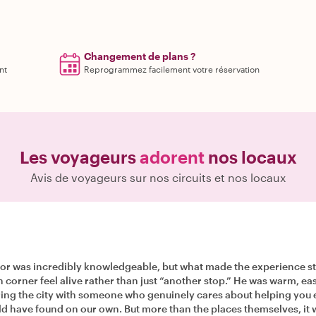
Changement de plans ?
nt
Reprogrammez facilement votre réservation
Les voyageurs
adorent
nos locaux
Avis de voyageurs sur nos circuits et nos locaux
bor was incredibly knowledgeable, but what made the experience s
her stop.” He was warm, easy to talk to, and very attentive to our pace and interests.
 city with someone who genuinely cares about helping you experience it, not just 
d have found on our own. But more than the places themselves, it w