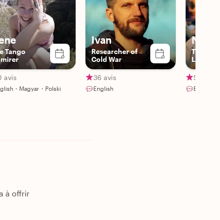
rene
Ivan
Nicho
e Tango
Researcher of
The Pas
mirer
Cold War
Local
 avis
36 avis
524 avi
glish・Magyar・Polski
English
English・
 à offrir