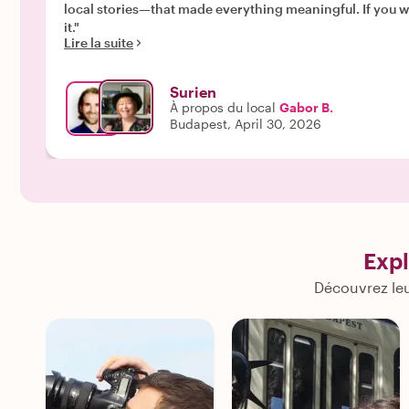
local stories—that made everything meaningful. If you want to go beyond the typical tourist experience and actually connect with the city, this tour with Gabor is absolutely worth
it."
Lire la suite
Surien
À propos du local
Gabor B.
Budapest, April 30, 2026
Exp
Découvrez leu