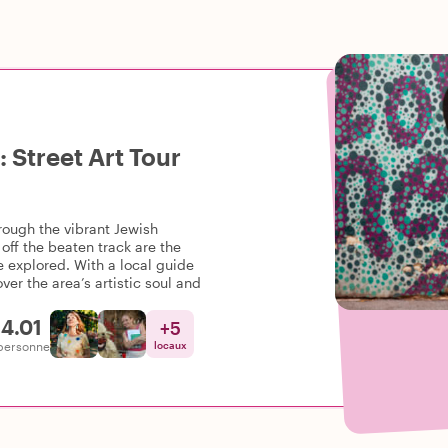
 Street Art Tour
hrough the vibrant Jewish
off the beaten track are the
e explored. With a local guide
ver the area’s artistic soul and
4.01
+
5
personne
locaux