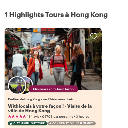
1 Highlights Tours à Hong Kong
Choisissez votre local favori
Profitez de Hong Kong avec l'hôte votre choix
Withlocals à votre façon ! - Visite de la
ville de Hong Kong
•
•
464 avis
€47.06
par personne
3 heures
CITY HIGHLIGHT TOUR
CONFIRMATION INSTANTANÉE