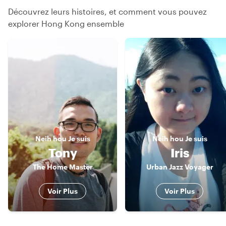
Découvrez leurs histoires, et comment vous pouvez
explorer Hong Kong ensemble
Neih hou
Je suis
Neih hou
Je suis
Tony
Iris
The Home Master
Urban Jazz Voyager
Voir Plus
Voir Plus