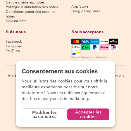
Centre d'aide aux hôtes
App Store
Politique d'annulation des hôtes
Google Play Store
Conditions générales pour les
hôtes
Devenir hôte
Suis-nous
Nous acceptons
Mastercard, Visa, Amex, Di
Facebook
Instagram
YouTube
Disponibilité selon la destination
Consentement aux cookies
©
2026
Withlocals.com
|
Politique de confidentialité
|
Cookies
|
Plan du
Nous utilisons des cookies pour vous offrir la
site
meilleure expérience possible sur notre
plateforme ! Nous les utilisons également à
des fins d'analyse et de marketing.
Accepter les
Modifier les
paramètres
cookies