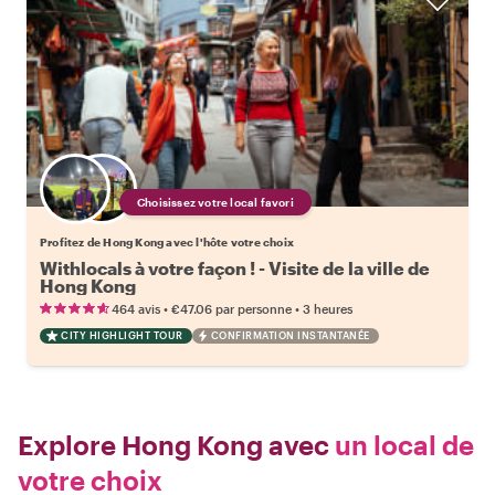
Choisissez votre local favori
Profitez de Hong Kong avec l'hôte votre choix
Withlocals à votre façon ! - Visite de la ville de
Hong Kong
•
•
464 avis
€47.06
par personne
3 heures
CITY HIGHLIGHT TOUR
CONFIRMATION INSTANTANÉE
Explore Hong Kong avec
un local de
votre choix