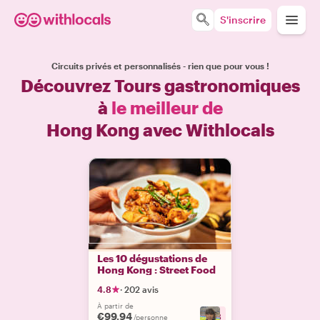
S'inscrire
Circuits privés et personnalisés - rien que pour vous !
Découvrez Tours gastronomiques
à
le meilleur de
Hong Kong avec Withlocals
Les 10 dégustations de
Hong Kong : Street Food
4.8
·
202 avis
À partir de
€99.94
+
8
/personne