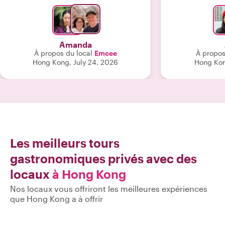
au long du parcours. Elle était très
m'a offert une c
compétente et à l'écoute de nos
vedette ses p
demandes. Nous ne saurions trop la
analogiques ép
remercier ni trop recommander
est excellent 
Amanda
WithLocals. Nous avons d'ailleurs déjà
attentionnée. S
À propos du local
Emcee
À propos
conseillé cette visite à des amis !"
transparaî
Hong Kong, July 24, 2026
Hong Kon
l'expérien
vivement de ré
Les meilleurs tours
gastronomiques privés avec des
locaux
à Hong Kong
Nos locaux vous offriront les meilleures expériences
que Hong Kong a à offrir