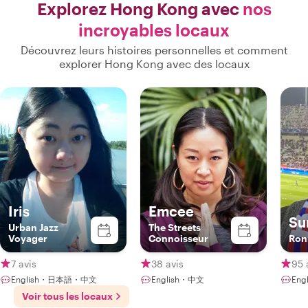
Explorez Hong Kong avec
nos
incroyables locaux
Découvrez leurs histoires personnelles et comment
explorer Hong Kong avec des locaux
Iris
Emcee
Su
Urban Jazz
The Streets
Voyager
Connoisseur
Ron
7 avis
38 avis
95 
English・日本語・中文
English・中文
Eng
Voir tous les locaux