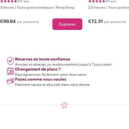
de rue
202 avis
919 avis
3 heures
|
Tours gastronomiques
|
Hong Kong
2,5 heures
|
Tours gastr
€99.94
€72.31
par personne
par personne
Explorer
Réservez en toute confiance
Annulez et obtenez un remboursement jusqu'à 7 jours avant
Changement de plans ?
Reprogrammez facilement votre réservation
Payez comme vous voulez
Paiement rapide et sécurisé dans votre devise