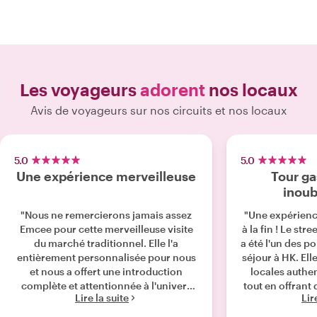
Les voyageurs
adorent
nos locaux
Avis de voyageurs sur nos circuits et nos locaux
5.0
5.0
Une expérience merveilleuse
Tour g
inoub
"Nous ne remercierons jamais assez
"Une expérienc
Emcee pour cette merveilleuse visite
à la fin ! Le st
du marché traditionnel. Elle l'a
a été l'un des p
entièrement personnalisée pour nous
séjour à HK. Ell
et nous a offert une introduction
locales authen
complète et attentionnée à l'univers
tout en offrant
Lire la suite
Lir
des marchés locaux, ponctuée de
sur la culture et
délicieuses pauses gourmandes tout
merveilleuse to