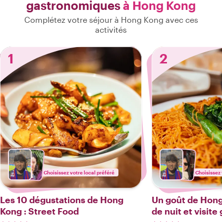
gastronomiques
à Hong Kong
Complétez votre séjour à Hong Kong avec ces
activités
1
2
Choisissez votre local préféré
Choisissez 
Les 10 dégustations de Hong
Un goût de Hong
Kong : Street Food
de nuit et visit