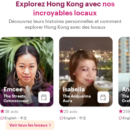
Explorez Hong Kong avec
nos
incroyables locaux
Découvrez leurs histoires personnelles et comment
explorer Hong Kong avec des locaux
Emcee
Isabella
An
The Streets
The Acqualina
The
Connoisseur
Aura
Craf
38 avis
25 avis
259
English・中文
English・中文
Eng
Voir tous les locaux