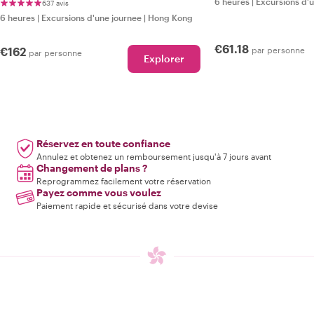
6 heures
|
Excursions d'
637 avis
6 heures
|
Excursions d'une journee
|
Hong Kong
€61.18
€162
par personne
par personne
Explorer
Réservez en toute confiance
Annulez et obtenez un remboursement jusqu'à 7 jours avant
Changement de plans ?
Reprogrammez facilement votre réservation
Payez comme vous voulez
Paiement rapide et sécurisé dans votre devise