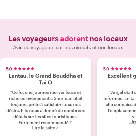
Les voyageurs
adorent
nos locaux
Avis de voyageurs sur nos circuits et nos locaux
5.0
5.0
Lantau, le Grand Bouddha et
Excellent 
Tai O
"Ce fut une journée merveilleuse et
"Angel était
riche en événements. Sherman était
informée. En tan
toujours prête à satisfaire tous nos
elle connaissait
désirs. Elle nous a donné de nombreux
l'emplacemen
détails sur les sites touristiques.
v
Lir
Fortement recommandé !"
Lire la suite