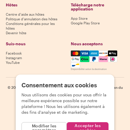
Hôtes
Télécharge notre
application
Centre d'aide aux hôtes
App Store
Politique d'annulation des hôtes
Google Play Store
Conditions générales pour les
hôtes
Devenir hôte
Suis-nous
Nous acceptons
Mastercard, Visa, Amex, Di
Facebook
Instagram
YouTube
Disponibilité selon la destination
Consentement aux cookies
©
2026
Withlocals.com
|
Politique de confidentialité
|
Cookies
|
Plan du
site
Nous utilisons des cookies pour vous offrir la
meilleure expérience possible sur notre
plateforme ! Nous les utilisons également à
des fins d'analyse et de marketing.
Accepter les
Modifier les
paramètres