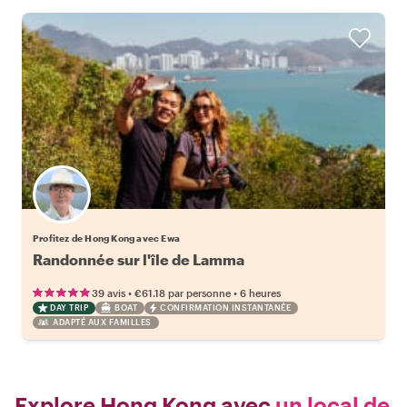
Profitez de Hong Kong avec Ewa
Randonnée sur l'île de Lamma
•
•
39 avis
€61.18
par personne
6 heures
DAY TRIP
BOAT
CONFIRMATION INSTANTANÉE
ADAPTÉ AUX FAMILLES
Explore Hong Kong avec
un local de