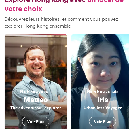
votre choix
Découvrez leurs histoires, et comment vous pouvez
explorer Hong Kong ensemble
Neih hou
Je suis
Neih hou
Je suis
Matteo
Iris
The adventurous explorer
Urban Jazz Voyager
Voir Plus
Voir Plus