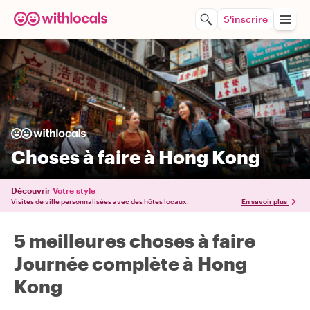
S'inscrire
Choses à faire à Hong Kong
Découvrir
Votre style
Visites de ville personnalisées avec des hôtes locaux.
En savoir plus
5 meilleures choses à faire
Journée complète à Hong
Kong