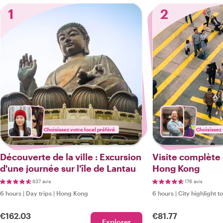
1
2
Choisissez votre local préféré
Choisissez 
Découverte de la ville : Excursion
Visite complète d
d'une journée sur l'île de Lantau
Hong Kong
637 avis
176 avis
6 hours
|
Day trips
|
Hong Kong
6 hours
|
City highlight t
€162.03
€81.77
Explorer