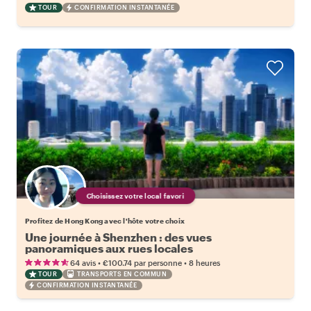
TOUR
CONFIRMATION INSTANTANÉE
Choisissez votre local favori
Profitez de Hong Kong avec l'hôte votre choix
Une journée à Shenzhen : des vues
panoramiques aux rues locales
•
•
64 avis
€100.74
par personne
8 heures
TOUR
TRANSPORTS EN COMMUN
CONFIRMATION INSTANTANÉE