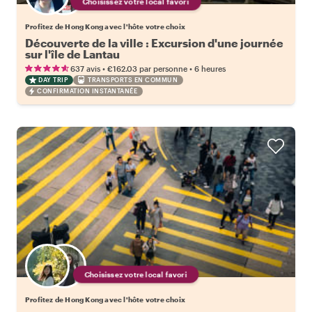
Choisissez votre local favori
Profitez de Hong Kong avec l'hôte votre choix
Découverte de la ville : Excursion d'une journée
sur l'île de Lantau
•
•
637 avis
€162.03
par personne
6 heures
DAY TRIP
TRANSPORTS EN COMMUN
CONFIRMATION INSTANTANÉE
Choisissez votre local favori
Profitez de Hong Kong avec l'hôte votre choix