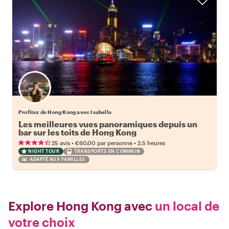
Profitez de Hong Kong avec Isabella
Les meilleures vues panoramiques depuis un
bar sur les toits de Hong Kong
•
•
25 avis
€60.00
par personne
2.5 heures
NIGHT TOUR
TRANSPORTS EN COMMUN
ADAPTÉ AUX FAMILLES
Explore Hong Kong avec
un local de
votre choix