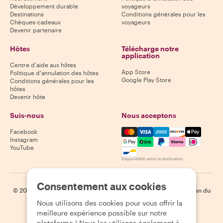
Développement durable
voyageurs
Destinations
Conditions générales pour les
Chèques-cadeaux
voyageurs
Devenir partenaire
Hôtes
Télécharge notre
application
Centre d'aide aux hôtes
App Store
Politique d'annulation des hôtes
Google Play Store
Conditions générales pour les
hôtes
Devenir hôte
Suis-nous
Nous acceptons
Mastercard, Visa, Amex, Di
Facebook
Instagram
YouTube
Disponibilité selon la destination
Consentement aux cookies
©
2026
Withlocals.com
|
Politique de confidentialité
|
Cookies
|
Plan du
site
Nous utilisons des cookies pour vous offrir la
meilleure expérience possible sur notre
plateforme ! Nous les utilisons également à