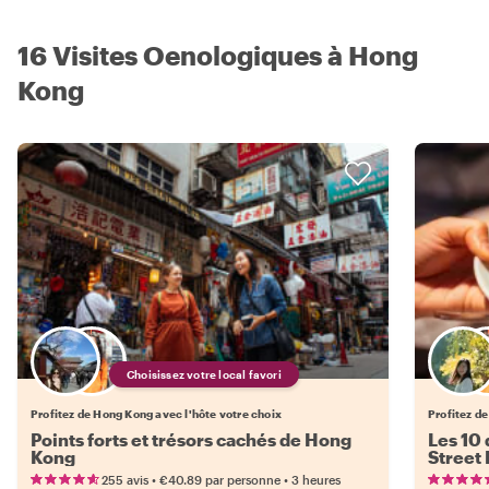
16 Visites Oenologiques à Hong
Kong
Choisissez votre local favori
Profitez de Hong Kong avec l'hôte votre choix
Profitez d
Points forts et trésors cachés de Hong
Les 10
Kong
Street
•
•
255 avis
€40.89
par personne
3 heures