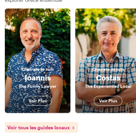
Chaírete
Je suis
Chaírete
Je suis
Ioannis
Costas
The Funny Lawyer
The Experienced Local
Voir Plus
Voir Plus
Voir tous les guides locaux