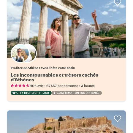
Choisissez votre local favori
Profitez de Athènes avec l'hôte votre choix
Les incontournables et trésors cachés
d'Athènes
•
•
406 avis
€77.57
par personne
3 heures
CITY HIGHLIGHT TOUR
CONFIRMATION INSTANTANÉE