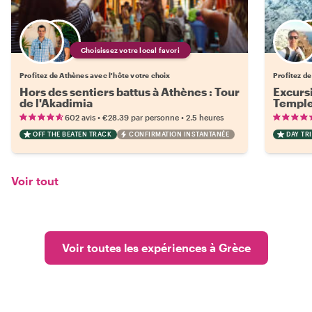
Choisissez votre local favori
Profitez de Athènes avec l'hôte votre choix
Profitez de
Hors des sentiers battus à Athènes : Tour
Excurs
de l'Akadimia
Temple
•
•
602 avis
€28.39
par personne
2.5 heures
OFF THE BEATEN TRACK
CONFIRMATION INSTANTANÉE
DAY TRI
Voir tout
Voir toutes les expériences à Grèce