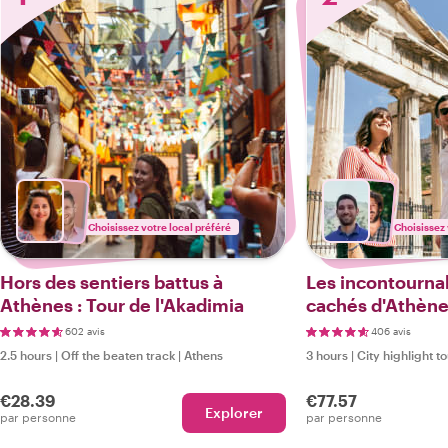
Choisissez votre local préféré
Choisissez 
Hors des sentiers battus à
Les incontournab
Athènes : Tour de l'Akadimia
cachés d'Athèn
602 avis
406 avis
2.5 hours
|
Off the beaten track
|
Athens
3 hours
|
City highlight t
€28.39
€77.57
Explorer
par personne
par personne