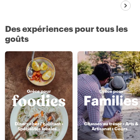
Des expériences pour tous les
goûts
Grèce pour
Grèce pour
Dîners chez l'habitant •
Chasses au trésor • Arts &
Spécialités locales
...
Artisanat • Cours
...