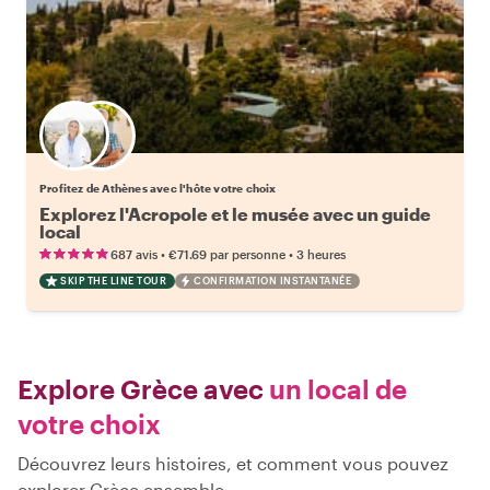
Choisissez votre local favori
Profitez de Athènes avec l'hôte votre choix
Explorez l'Acropole et le musée avec un guide
local
•
•
687 avis
€71.69
par personne
3 heures
SKIP THE LINE TOUR
CONFIRMATION INSTANTANÉE
Explore Grèce avec
un local de
votre choix
Découvrez leurs histoires, et comment vous pouvez
explorer Grèce ensemble