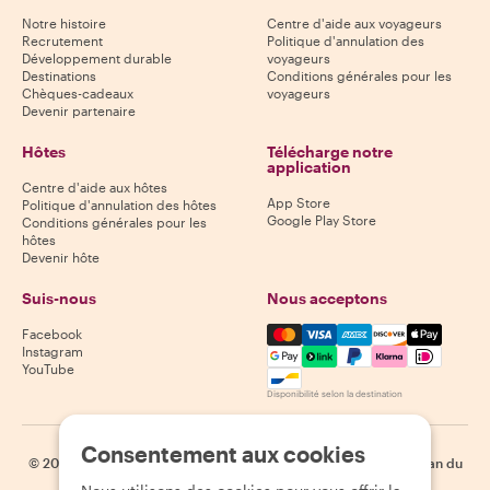
Notre histoire
Centre d'aide aux voyageurs
Recrutement
Politique d'annulation des
Développement durable
voyageurs
Destinations
Conditions générales pour les
Chèques-cadeaux
voyageurs
Devenir partenaire
Hôtes
Télécharge notre
application
Centre d'aide aux hôtes
App Store
Politique d'annulation des hôtes
Google Play Store
Conditions générales pour les
hôtes
Devenir hôte
Suis-nous
Nous acceptons
Mastercard, Visa, Amex, Di
Facebook
Instagram
YouTube
Disponibilité selon la destination
Consentement aux cookies
©
2026
Withlocals.com
|
Politique de confidentialité
|
Cookies
|
Plan du
site