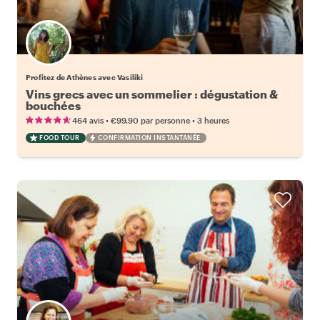
Profitez de Athènes avec Vasiliki
Vins grecs avec un sommelier : dégustation &
bouchées
•
•
464 avis
€99.90
par personne
3 heures
FOOD TOUR
CONFIRMATION INSTANTANÉE