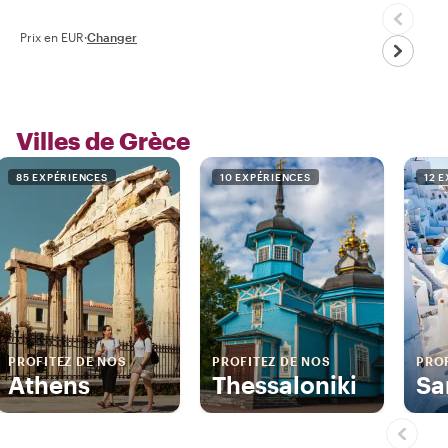
Prix en EUR
·
Changer
Villes de Grèce
85 EXPÉRIENCES
10 EXPÉRIENCES
12 
PROFITEZ DE NOS
PROFITEZ DE NOS
PROF
Athens
Thessaloniki
Sa