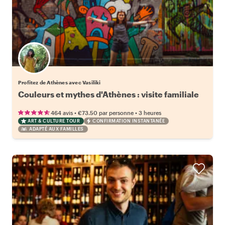
Profitez de Athènes avec Vasiliki
Couleurs et mythes d'Athènes : visite familiale
•
•
464 avis
€73.50
par personne
3 heures
ART & CULTURE TOUR
CONFIRMATION INSTANTANÉE
ADAPTÉ AUX FAMILLES