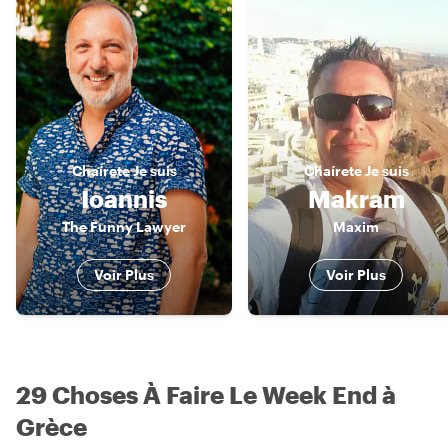
Chaírete
Je suis
Chaírete
Je suis
Ioannis
Makram
The Funny Lawyer
Maxim
Voir Plus
Voir Plus
29 Choses À Faire Le Week End à
Grèce