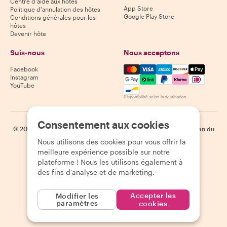
Centre d'aide aux hôtes
App Store
Politique d'annulation des hôtes
Google Play Store
Conditions générales pour les
hôtes
Devenir hôte
Suis-nous
Nous acceptons
Mastercard, Visa, Amex, Di
Facebook
Instagram
YouTube
Disponibilité selon la destination
Consentement aux cookies
©
2026
Withlocals.com
|
Politique de confidentialité
|
Cookies
|
Plan du
site
Nous utilisons des cookies pour vous offrir la
meilleure expérience possible sur notre
plateforme ! Nous les utilisons également à
des fins d'analyse et de marketing.
Accepter les
Modifier les
paramètres
cookies