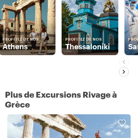
PROFITEZ DE NOS
PROFITEZ DE NOS
PROF
Athens
Thessaloniki
Sa
Plus de Excursions Rivage à
Grèce