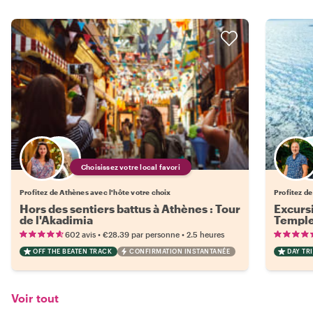
Choisissez votre local favori
Profitez de Athènes avec l'hôte votre choix
Profitez de
Hors des sentiers battus à Athènes : Tour
Excurs
de l'Akadimia
Temple
•
•
602 avis
€28.39
par personne
2.5 heures
OFF THE BEATEN TRACK
CONFIRMATION INSTANTANÉE
DAY TRI
Voir tout