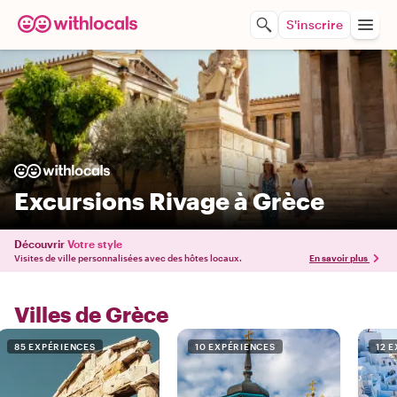
S'inscrire
Excursions Rivage à Grèce
Découvrir
Votre style
Visites de ville personnalisées avec des hôtes locaux.
En savoir plus
Villes de Grèce
85 EXPÉRIENCES
10 EXPÉRIENCES
12 