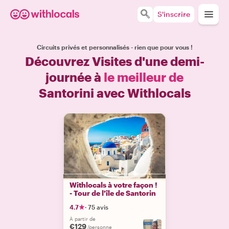
S'inscrire
Circuits privés et personnalisés - rien que pour vous !
Découvrez Visites d'une demi-
journée à
le meilleur de
Santorini avec Withlocals
Withlocals à votre façon !
- Tour de l'île de Santorin
4.7
·
75 avis
À partir de
€129
/personne