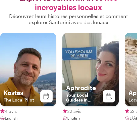
incroyables locaux
Découvrez leurs histoires personnelles et comment
explorer Santorini avec des locaux
Aphrodite
Kostas
Ap
Your Local
The Local Pilot
Guidess in
Loc
Santorini
4 avis
22 avis
52 
English
English
Ελλ