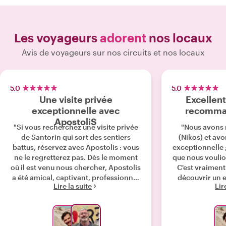
Les voyageurs
adorent
nos locaux
Avis de voyageurs sur nos circuits et nos locaux
5.0
5.0
Une visite privée
Excellent
exceptionnelle avec
recomma
ApostoliS
"Si vous recherchez une visite privée
"Nous avons 
de Santorin qui sort des sentiers
(Nikos) et av
battus, réservez avec Apostolis : vous
exceptionnelle 
ne le regretterez pas. Dès le moment
que nous voulio
où il est venu nous chercher, Apostolis
C'est vraiment
a été amical, captivant, professionnel
découvrir un e
Lire la suite
Lir
et parfaitement à l'heure. Plutôt que de
passionné par
simplement cocher les attractions
région où il vi
touristiques classiques, il a
rendu encore
personnalisé l'expérience pour nous
l'expérience 