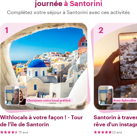
journée
à Santorini
Complétez votre séjour à Santorini avec ces activités
1
2
Choisissez votre local préféré
Avec Aphrodite
Withlocals à votre façon ! - Tour
Santorin à travers
de l'île de Santorin
rêve d'un insta
75 avis
23 avis