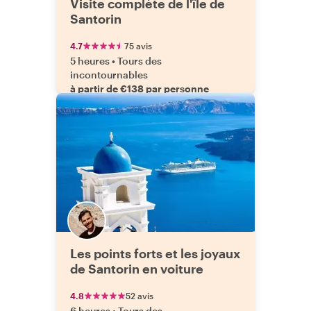
Visite complète de l'île de
Santorin
4.7
75 avis
5 heures
•
Tours des
incontournables
à partir de €138 par personne
Les points forts et les joyaux
de Santorin en voiture
4.8
52 avis
6 heures
•
Tours des