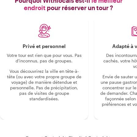
Pourquoi Withlocals est-il
le meilleur
endroit
pour réserver un tour ?
Privé et personnel
Adapté à v
Votre tour est rien que pour vous. Pas
Des incontourn
d'inconnus, pas de groupes.
cachés, votre hô
v
Vous découvrirez la ville en tête-à-
tête (ou avec votre propre groupe de
Envie de sauter 
voyage) de manière détendue et
une pause gastro
personnelle. Pas de précipitation,
concentrer sur le s
pas de visites de groupe
de demander. Cha
standardisées.
façonnée selon 
préférences et vo