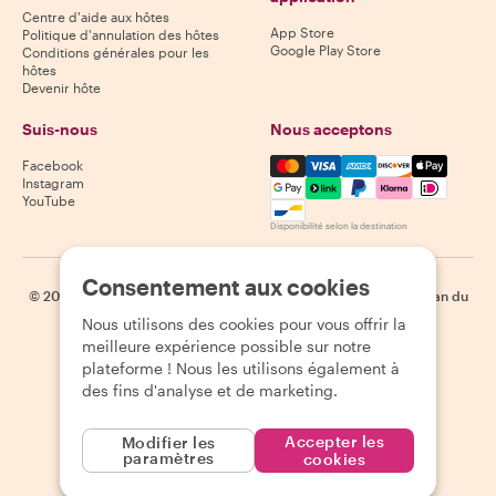
Centre d'aide aux hôtes
App Store
Politique d'annulation des hôtes
Google Play Store
Conditions générales pour les
hôtes
Devenir hôte
Suis-nous
Nous acceptons
Mastercard, Visa, Amex, Di
Facebook
Instagram
YouTube
Disponibilité selon la destination
Consentement aux cookies
©
2026
Withlocals.com
|
Politique de confidentialité
|
Cookies
|
Plan du
site
Nous utilisons des cookies pour vous offrir la
meilleure expérience possible sur notre
plateforme ! Nous les utilisons également à
des fins d'analyse et de marketing.
Accepter les
Modifier les
paramètres
cookies