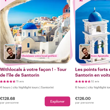
Choisissez votre local préféré
Avec Apostolis
Withlocals à votre façon ! - Tour
Les points forts 
de l'île de Santorin
Santorin en voit
75 avis
52 avis
4 hours
|
city highlight tours
|
Santorini
6 hours
|
city highlight t
€128.68
€126.00
Explorer
par personne
par personne