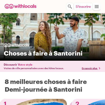
S'inscrire
Choses à faire à Santorini
Découvrir
Votre style
Visites de ville personnalisées avec des hôtes locaux.
En savoir plus
8 meilleures choses à faire
Demi-journée à Santorini
1
2