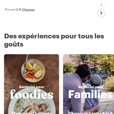
Prix en EUR
·
Changer
Des expériences pour tous les
goûts
Santorini pour
Santorini pour
Dîners chez l'habitant •
Chasses au trésor • Arts &