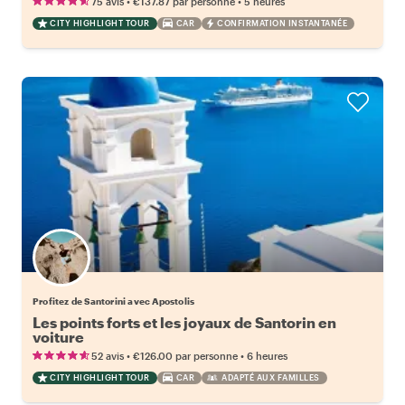
•
•
75 avis
€137.87
par personne
5 heures
CITY HIGHLIGHT TOUR
CAR
CONFIRMATION INSTANTANÉE
Profitez de Santorini avec Apostolis
Les points forts et les joyaux de Santorin en
voiture
•
•
52 avis
€126.00
par personne
6 heures
CITY HIGHLIGHT TOUR
CAR
ADAPTÉ AUX FAMILLES