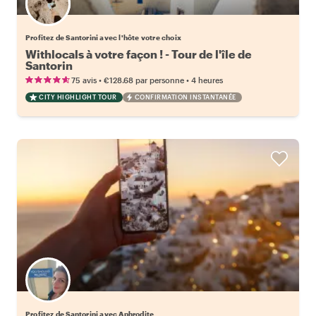
Choisissez votre local favori
Profitez de Santorini avec l'hôte votre choix
Withlocals à votre façon ! - Tour de l'île de
Santorin
•
•
75 avis
€128.68
par personne
4 heures
CITY HIGHLIGHT TOUR
CONFIRMATION INSTANTANÉE
Profitez de Santorini avec Aphrodite