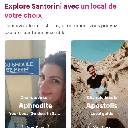
Explore Santorini avec
un local de
votre choix
Découvrez leurs histoires, et comment vous pouvez
explorer Santorini ensemble
Chaírete
Je suis
Chaírete
Je suis
Aphrodite
Apostolis
Your Local Guidess in Santorini
Local guide
Voir Plus
Voir Plus