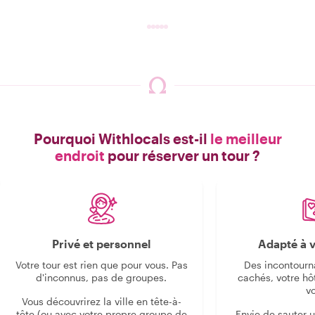
Pourquoi Withlocals est-il
le meilleur
endroit
pour réserver un tour ?
Privé et personnel
Adapté à v
Votre tour est rien que pour vous. Pas
Des incontourn
d'inconnus, pas de groupes.
cachés, votre hô
v
Vous découvrirez la ville en tête-à-
tête (ou avec votre propre groupe de
Envie de sauter 