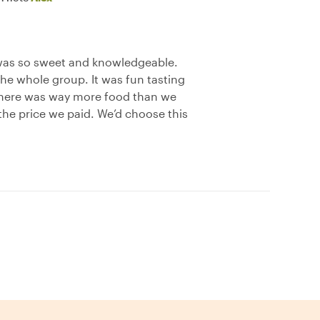
was so sweet and knowledgeable.
the whole group. It was fun tasting
 There was way more food than we
 the price we paid. We’d choose this