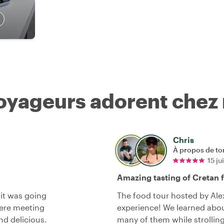
voyageurs adorent chez
Chris
À propos de to
15 j
Amazing tasting of Cretan 
 it was going
The food tour hosted by Ale
 were meeting
experience! We learned abou
nd delicious.
many of them while strollin