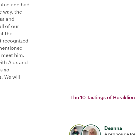
ented and had
he way, the
ess and
ll of our
of the
nt recognized
 mentioned
o meet him.
ith Alex and
is so
. We will
The 10 Tastings of Heraklion
Deanna
À propos de to