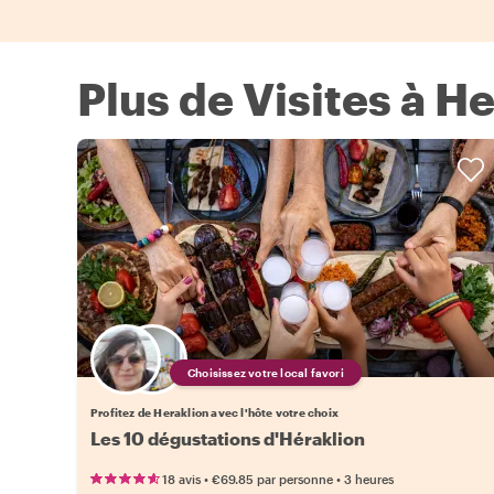
Plus de Visites à H
Choisissez votre local favori
Profitez de Heraklion avec l'hôte votre choix
Les 10 dégustations d'Héraklion
•
•
18 avis
€69.85
par personne
3 heures