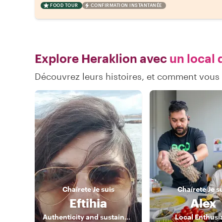
FOOD TOUR
CONFIRMATION INSTANTANÉE
Explore Heraklion avec
un local 
Découvrez leurs histoires, et comment vous
Chaírete
Je suis
Chaírete
Je s
Eftihia
Alex
Authenticity and sustainability are the values I promote.
Local Enthusia