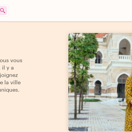
vous vous
il y a
ejoignez
 la ville
uniques.