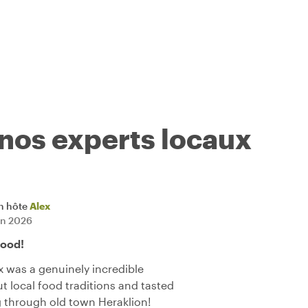
 nos experts locaux
n hôte
Alex
uin 2026
food!
x was a genuinely incredible
t local food traditions and tasted
g through old town Heraklion!