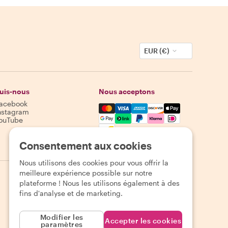
EUR (€)
uis-nous
Nous acceptons
acebook
Mastercard, Visa, Amex, Discover,
nstagram
ouTube
Disponibilité selon la destination
Consentement aux cookies
Nous utilisons des cookies pour vous offrir la
meilleure expérience possible sur notre
plateforme ! Nous les utilisons également à des
fins d'analyse et de marketing.
Modifier les
Accepter les cookies
paramètres