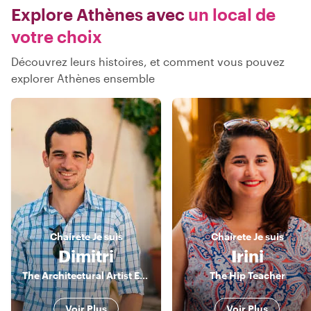
Explore Athènes avec
un local de
votre choix
Découvrez leurs histoires, et comment vous pouvez
explorer Athènes ensemble
Chaírete
Je suis
Chaírete
Je suis
Dimitri
Irini
The Architectural Artist Explorer
The Hip Teacher
Voir Plus
Voir Plus