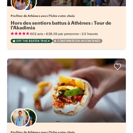
Choisissez votre local favori
Profitez de Athènes avec l'hôte votre choix
Hors des sentiers battus à Athènes : Tour de
l'Akadimia
•
•
602 avis
€28.39
par personne
2.5 heures
OFF THE BEATEN TRACK
CONFIRMATION INSTANTANÉE
Choisissez votre local favori
Profitez de Athènes avec l'hôte votre choix