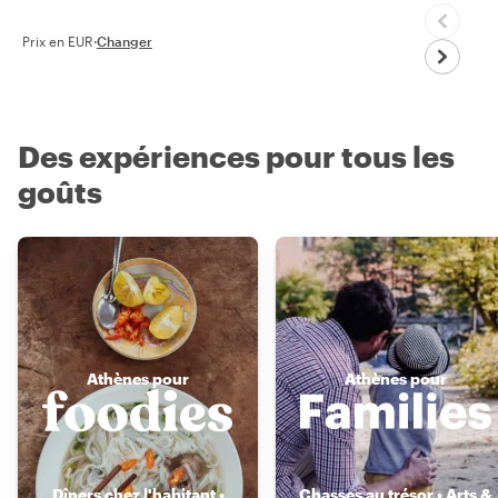
Prix en EUR
·
Changer
Des expériences pour tous les
goûts
Athènes pour
Athènes pour
Dîners chez l'habitant •
Chasses au trésor • Arts &