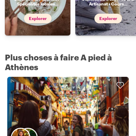
Spécialités locales
...
Artisanat • Cours
...
Explorer
Explorer
Plus choses à faire A pied à
Athènes