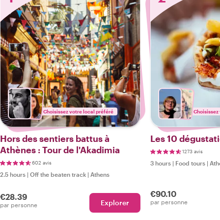
Choisissez votre local préféré
Choisissez 
Hors des sentiers battus à
Les 10 dégustat
Athènes : Tour de l'Akadimia
1273 avis
602 avis
3 hours
|
Food tours
|
Ath
2.5 hours
|
Off the beaten track
|
Athens
€90.10
€28.39
Explorer
par personne
par personne