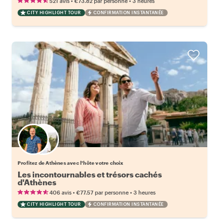
•
•
521 avis
€73.82
par personne
3 heures
CITY HIGHLIGHT TOUR
CONFIRMATION INSTANTANÉE
Choisissez votre local favori
Profitez de Athènes avec l'hôte votre choix
Les incontournables et trésors cachés
d'Athènes
•
•
406 avis
€77.57
par personne
3 heures
CITY HIGHLIGHT TOUR
CONFIRMATION INSTANTANÉE