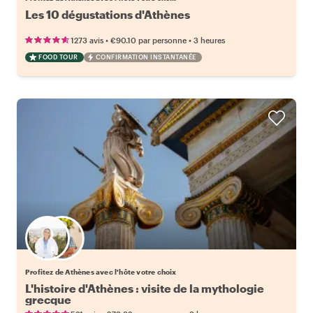
Les 10 dégustations d'Athènes
•
•
1273 avis
€90.10
par personne
3 heures
FOOD TOUR
CONFIRMATION INSTANTANÉE
Choisissez votre local favori
Profitez de Athènes avec l'hôte votre choix
L'histoire d'Athènes : visite de la mythologie
grecque