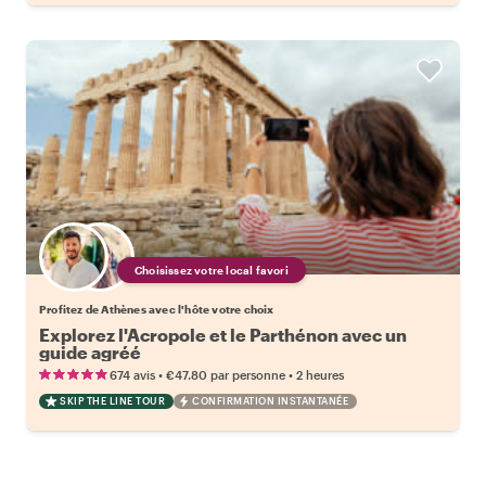
Choisissez votre local favori
Profitez de Athènes avec l'hôte votre choix
Explorez l'Acropole et le Parthénon avec un
guide agréé
•
•
674 avis
€47.80
par personne
2 heures
SKIP THE LINE TOUR
CONFIRMATION INSTANTANÉE