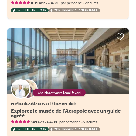
•
•
1019 avis
€47.80
par personne
2 heures
SKIP THE LINE TOUR
CONFIRMATION INSTANTANÉE
Choisissez votre local favori
Profitez de Athènes avec l'hôte votre choix
Explorez le musée de l'Acropole avec un guide
agréé
•
•
849 avis
€47.80
par personne
2 heures
SKIP THE LINE TOUR
CONFIRMATION INSTANTANÉE