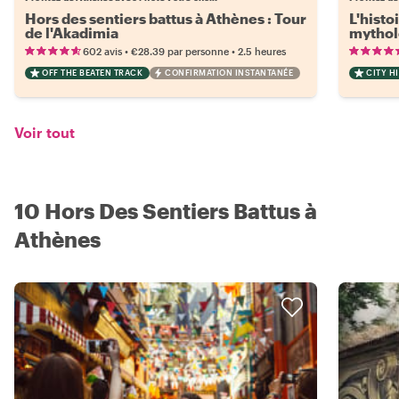
Hors des sentiers battus à Athènes : Tour
L'histo
de l'Akadimia
mythol
•
•
602 avis
€28.39
par personne
2.5 heures
OFF THE BEATEN TRACK
CONFIRMATION INSTANTANÉE
CITY H
Voir tout
10 Hors Des Sentiers Battus à
Athènes