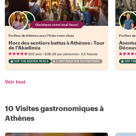
Choisissez votre local favori
Profitez de Athènes avec l'hôte votre choix
Profitez de
Hors des sentiers battus à Athènes : Tour
Aventur
de l'Akadimia
Découvr
Metaxo
•
•
602 avis
€28.39
par personne
2.5 heures
OFF THE BEATEN TRACK
CONFIRMATION INSTANTANÉE
OFF TH
Voir tout
10 Visites gastronomiques à
Athènes