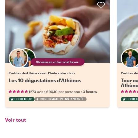
Choisissez votre local favori
Profitez de Athènes avec l'hôte votre choix
Profitez de
Les 10 dégustations d'Athènes
Tour cu
Athèn
•
•
1273 avis
€90.10
par personne
3 heures
FOOD TOUR
CONFIRMATION INSTANTANÉE
FOOD 
Voir tout