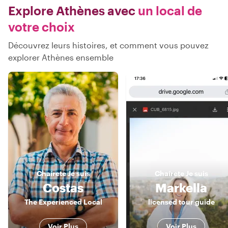
Explore Athènes avec
un local de
votre choix
Découvrez leurs histoires, et comment vous pouvez
explorer Athènes ensemble
Chaírete
Je suis
Chaírete
Je suis
Costas
Markella
The Experienced Local
licensed tour guide
Voir Plus
Voir Plus