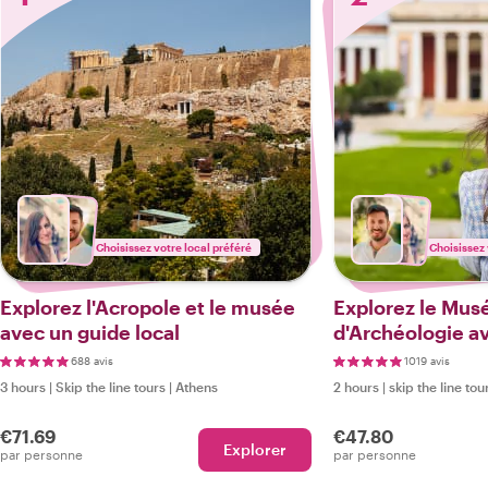
Choisissez votre local préféré
Choisissez 
Explorez l'Acropole et le musée
Explorez le Mus
avec un guide local
d'Archéologie a
agréé
688 avis
1019 avis
3 hours
|
Skip the line tours
|
Athens
2 hours
|
skip the line tou
€71.69
€47.80
Explorer
par personne
par personne