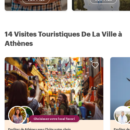
14 Visites Touristiques De La Ville à
Athènes
Choisissez votre local favori
Profitez de Athènes avec l'hôte votre choix
Profitez de