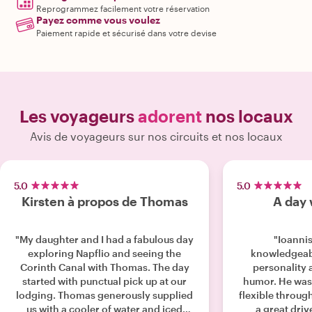
Reprogrammez facilement votre réservation
Payez comme vous voulez
Paiement rapide et sécurisé dans votre devise
Les voyageurs
adorent
nos locaux
Avis de voyageurs sur nos circuits et nos locaux
5.0
5.0
Kirsten à propos de Thomas
A day 
"My daughter and I had a fabulous day
"Ioannis
exploring Napflio and seeing the
knowledgeabl
Corinth Canal with Thomas. The day
personality 
started with punctual pick up at our
humor. He wa
lodging. Thomas generously supplied
flexible throug
us with a cooler of water and iced
a great driv