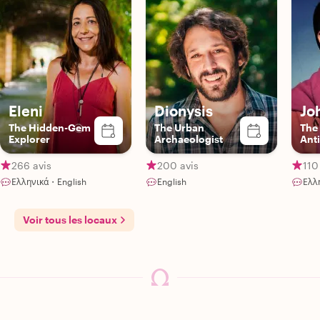
Eleni
Dionysis
Jo
The Hidden-Gem
The Urban
The
Explorer
Archaeologist
Ant
266 avis
200 avis
110
Ελληνικά・English
English
Ελλ
Voir tous les locaux