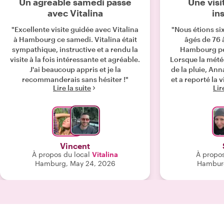
Un agréable samedi passé
Une visi
avec Vitalina
in
"Excellente visite guidée avec Vitalina
"Nous étions s
à Hambourg ce samedi. Vitalina était
âgés de 76 à
sympathique, instructive et a rendu la
Hambourg pen
visite à la fois intéressante et agréable.
Lorsque la mété
J'ai beaucoup appris et je la
de la pluie, Ann
recommanderais sans hésiter !"
et a reporté la 
Lire la suite
Lir
nous a offert
avec une touche
contact visuel. 
adapté son pro
à nos intérêts,
avions déjà vu. 
Vincent
ont mis en 
À propos du local
Vitalina
À propos
Hambourg en ta
Hamburg, May 24, 2026
Hamburg
animé et prosp
les bombarde
Guerre mondi
architectu
impressionnant
de la Gestapo et