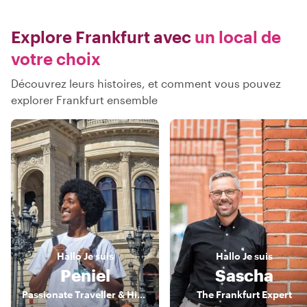
Explore Frankfurt avec
un local de
votre choix
Découvrez leurs histoires, et comment vous pouvez
explorer Frankfurt ensemble
Hallo
Je suis
Hallo
Je suis
Peniel
Sascha
Passionate Traveller & History Nerd
The Frankfurt Expert