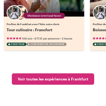
Choisissez votre local favori
Profitez de Frankfurt avec l'hôte votre choix
Profitez de
Tour culinaire : Francfort
Boisso
•
•
108 avis
€77.21
par personne
2 heures
FOOD TOUR
CONFIRMATION INSTANTANÉE
FOOD 
Voir toutes les expériences à Frankfurt