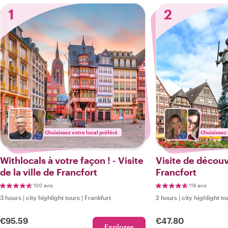
1
2
Choisissez votre local préféré
Choisissez 
Withlocals à votre façon ! - Visite
Visite de décou
de la ville de Francfort
Francfort
100 avis
119 avis
3 hours
|
city highlight tours
|
Frankfurt
2 hours
|
city highlight to
€95.59
€47.80
Explorer