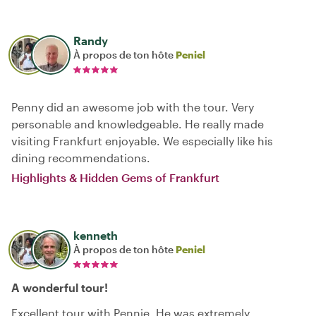
Randy
À propos de ton hôte
Peniel
Penny did an awesome job with the tour. Very
personable and knowledgeable. He really made
visiting Frankfurt enjoyable. We especially like his
dining recommendations.
Highlights & Hidden Gems of Frankfurt
kenneth
À propos de ton hôte
Peniel
A wonderful tour!
Excellent tour with Pennie. He was extremely