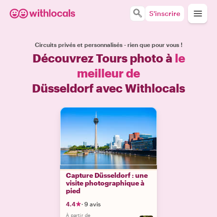
S'inscrire
Circuits privés et personnalisés - rien que pour vous !
Découvrez Tours photo à
le
meilleur de
Düsseldorf avec Withlocals
Capture Düsseldorf : une
visite photographique à
pied
4.4
·
9 avis
À partir de