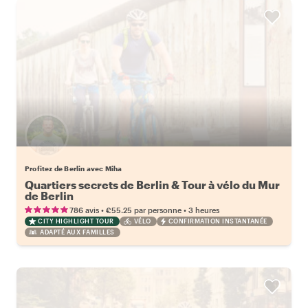
Profitez de Berlin avec Miha
Quartiers secrets de Berlin & Tour à vélo du Mur
de Berlin
•
•
786 avis
€55.25
par personne
3 heures
CITY HIGHLIGHT TOUR
VÉLO
CONFIRMATION INSTANTANÉE
ADAPTÉ AUX FAMILLES