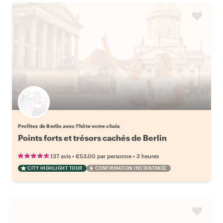
Choisissez votre local favori
Profitez de Berlin avec l'hôte votre choix
Points forts et trésors cachés de Berlin
•
•
137 avis
€53.00
par personne
3 heures
CITY HIGHLIGHT TOUR
CONFIRMATION INSTANTANÉE