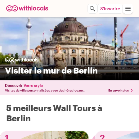
S'inscrire
Visiter le mur de Berlin
Découvrir
Votre style
Visites de ville personnalisées avec des hôtes locaux.
En savoir plus
5 meilleurs Wall Tours à
Berlin
1
2