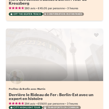
Kreuzberg
•
•
280 avis
€45.05
par personne
3 heures
OFF THE BEATEN TRACK
CONFIRMATION INSTANTANÉE
Profitez de Berlin avec Martin
Derrière le Rideau de Fer : Berlin-Est avec un
expert en histoire
•
•
294 avis
€59.00
par personne
3 heures
CITY HIGHLIGHT TOUR
TRANSPORTS EN COMMUN