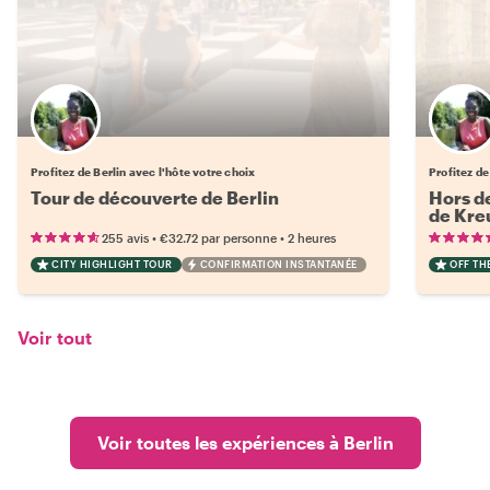
Choisissez votre local favori
Profitez de Berlin avec l'hôte votre choix
Profitez de
Tour de découverte de Berlin
Hors de
de Kre
•
•
255 avis
€32.72
par personne
2 heures
CITY HIGHLIGHT TOUR
CONFIRMATION INSTANTANÉE
OFF TH
Voir tout
Voir toutes les expériences à Berlin