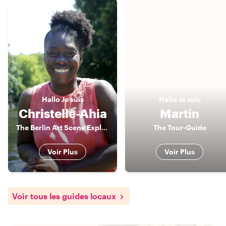
Hallo
Je suis
Hallo
Je suis
Christelle-Ahia
Martin
The Berlin Art Scene Explorer
The Tour-Guide
Voir Plus
Voir Plus
Voir tous les guides locaux