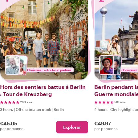
Choisissez votre local préféré
Choisissez 
Hors des sentiers battus à Berlin
Berlin pendant 
: Tour de Kreuzberg
Guerre mondiale 
du Troisième Rei
280 avis
581 avis
l'héritage d'Hitl
3 hours
|
Off the beaten track
|
Berlin
4 hours
|
City highlight t
€45.05
€49.97
Explorer
par personne
par personne