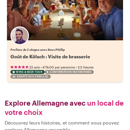
Profitez de Cologne avec Ross Phillip
Goût de Kölsch : Visite de brasserie
•
•
23 avis
€76.00
par personne
2.5 heures
WINE & BEER TOUR
CONFIRMATION INSTANTANÉE
ADAPTÉ AUX FAMILLES
Explore Allemagne avec
un local de
votre choix
Découvrez leurs histoires, et comment vous pouvez
explorer Allemagne ensemble