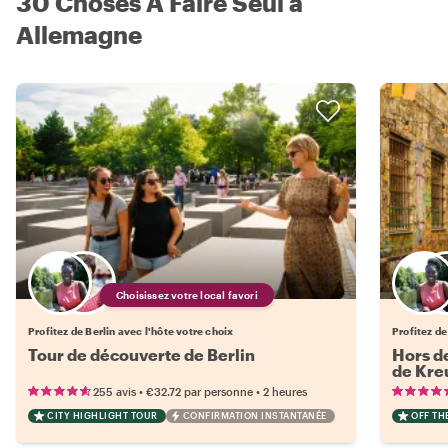
30 Choses À Faire Seul à
Allemagne
Choisissez votre local favori
Profitez de Berlin avec l'hôte votre choix
Profitez de
Tour de découverte de Berlin
Hors de
de Kre
•
•
255 avis
€32.72
par personne
2 heures
CITY HIGHLIGHT TOUR
CONFIRMATION INSTANTANÉE
OFF TH