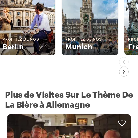
PROFITEZ DE NOS
PROFITEZ DE NOS
PROF
Berlin
Munich
Fr
Plus de Visites Sur Le Thème De
La Bière à Allemagne