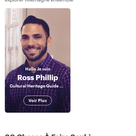
Hallo
Je suis
Ross Phillip
Cultural Heritage Guide Cologne
Voir Plus