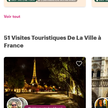
SKIP THE LINE TOUR
CONFIRMATION INSTANTANÉE
SKIP T
Voir tout
51 Visites Touristiques De La Ville à
France