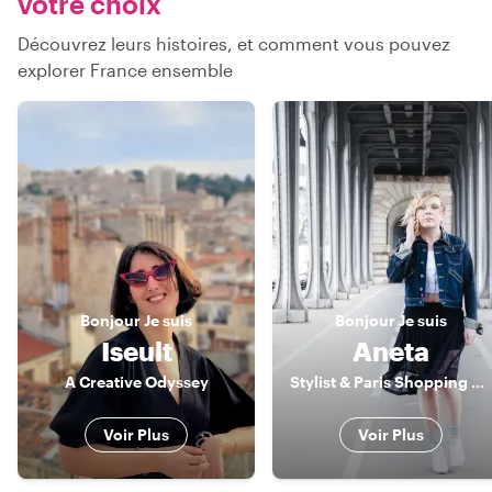
votre choix
Découvrez leurs histoires, et comment vous pouvez
explorer France ensemble
Bonjour
Je suis
Bonjour
Je suis
Iseult
Aneta
A Creative Odyssey
Stylist & Paris Shopping Expert
Voir Plus
Voir Plus