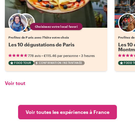
Choisissez votre local favori
Profitez de Paris avec l'hôte votre choix
Profitez de
Les 10 dégustations de Paris
Les 10 
Montm
•
•
778 avis
€115.46
par personne
3 heures
FOOD TOUR
CONFIRMATION INSTANTANÉE
FOOD 
Voir tout
Voir toutes les expériences à France