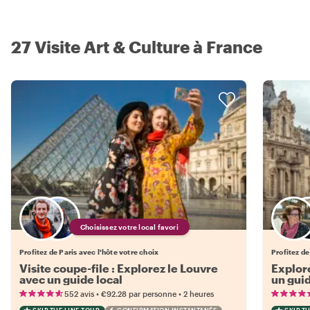
27 Visite Art & Culture à France
Choisissez votre local favori
Profitez de Paris avec l'hôte votre choix
Profitez de
Visite coupe-file : Explorez le Louvre
Explore
avec un guide local
un guid
•
•
552 avis
€92.28
par personne
2 heures