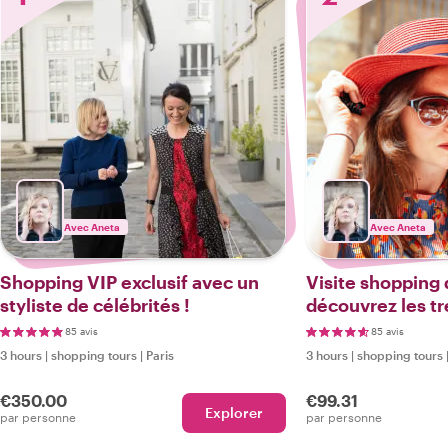
Avec Aneta
Avec Aneta
Shopping VIP exclusif avec un
Visite shopping d
styliste de célébrités !
découvrez les tr
créateurs locau
85 avis
85 avis
3 hours
|
shopping tours
|
Paris
3 hours
|
shopping tours
€350.00
€99.31
Explorer
par personne
par personne