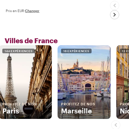
Prix en EUR
·
Changer
Villes de France
144 EXPÉRIENCES
16 EXPÉRIENCES
12 
PROFITEZ DE NOS
PROFITEZ DE NOS
PROF
Paris
Marseille
Ni