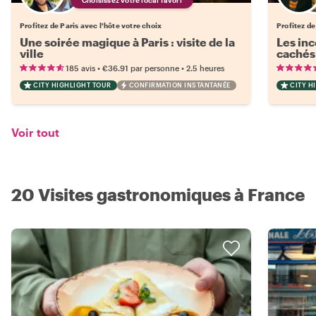
Choisissez votre local favori
Profitez de Paris avec l'hôte votre choix
Profitez de
Une soirée magique à Paris : visite de la
Les inc
ville
cachés 
•
•
185 avis
€36.91
par personne
2.5 heures
CITY HIGHLIGHT TOUR
CONFIRMATION INSTANTANÉE
CITY H
Voir tout
20 Visites gastronomiques à France