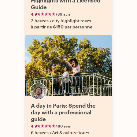
Highlights with a Licensed
Guide
4.9
789 avis
3 heures
•
city highlight tours
à partir de €150 par personne
A day in Paris: Spend the
day with a professional
guide
4.9
480 avis
6 heures
•
Art & culture tours