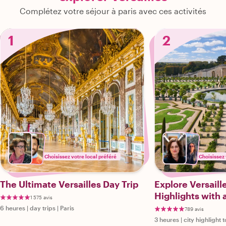
Complétez votre séjour à paris avec ces activités
1
2
Choisissez votre local préféré
Choisissez 
The Ultimate Versailles Day Trip
Explore Versaill
Highlights with 
1 575 avis
6 heures
|
day trips
|
Paris
789 avis
3 heures
|
city highlight 