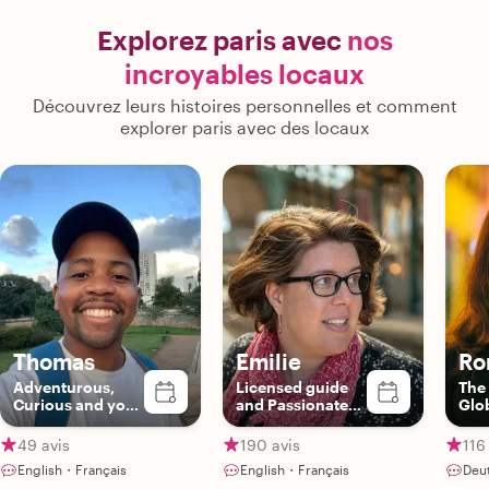
it's quarters."
Explorez paris avec
nos
incroyables locaux
Découvrez leurs histoires personnelles et comment
explorer paris avec des locaux
Thomas
Emilie
Ro
Adventurous,
Licensed guide
The
Curious and your
and Passionate
Glo
Gateway to Paris
Parisian
Gou
49 avis
190 avis
116
English・Français
English・Français
Deu