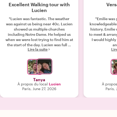
Excellent Walking tour with
Vers
Lucien
"Lucien was fantastic. The weather
"Emilie was 
was against us being near 40c. Lucien
knowledgeable 
showed us multiple churches
history. Emili
including Notre Dame. He helped us
to meet & arrang
when we were lost trying to find him at
I would highl
the start of the day. Lucien was full of
an
Lire la suite
Lir
fantastic & inspiring information
about what we visited. He made sure
we were in the shade as much as
possible letting us rest when we
needed. We stopped for a break at one
of the local restaurants for cold drinks
Tanya
& water. Also Lucien showed us a place
À propos du local
Lucien
À propos
for lunch after the tour with him was
Paris, June 27, 2026
Paris,
finished. We would suggest Lucien to
anyone who is interested in the
history of Paris including the churches
& lane ways. Thank you, Lucien, for
fantastic day & walking tour of Paris &