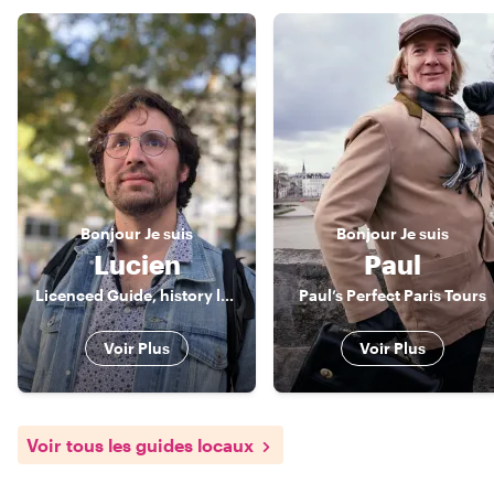
Bonjour
Je suis
Bonjour
Je suis
Lucien
Paul
Licenced Guide, history lover and passionate revolutionary Parisian
Paul’s Perfect Paris Tours
Voir Plus
Voir Plus
Voir tous les guides locaux