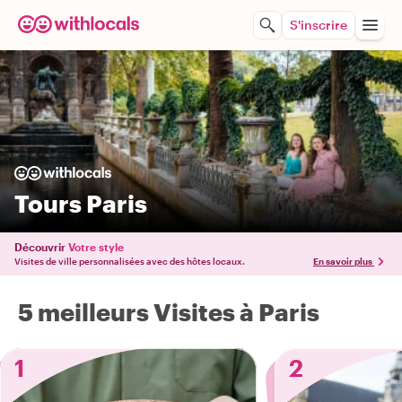
S'inscrire
Tours Paris
Découvrir
Votre style
Visites de ville personnalisées avec des hôtes locaux.
En savoir plus
5 meilleurs Visites à Paris
1
2