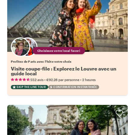
Choisissez votre local favori
Profitez de Paris avec l'hôte votre choix
Visite coupe-file : Explorez le Louvre avec un
guide local
•
•
552 avis
€92.28
par personne
2 heures
SKIP THE LINE TOUR
CONFIRMATION INSTANTANÉE