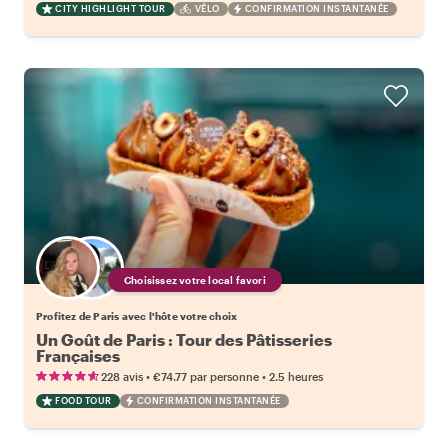
CITY HIGHLIGHT TOUR
VÉLO
CONFIRMATION INSTANTANÉE
Choisissez votre local favori
Profitez de Paris avec l'hôte votre choix
Un Goût de Paris : Tour des Pâtisseries
Françaises
•
•
228 avis
€74.77
par personne
2.5 heures
FOOD TOUR
CONFIRMATION INSTANTANÉE