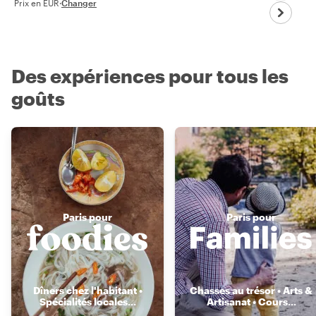
Prix en EUR
·
Changer
Des expériences pour tous les
goûts
Paris pour
Paris pour
Dîners chez l'habitant •
Chasses au trésor • Arts &
Spécialités locales
...
Artisanat • Cours
...