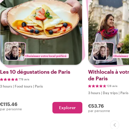
Choisissez votre local préféré
Choisissez 
Les 10 dégustations de Paris
Withlocals à votr
de Paris
778 avis
3 hours
|
Food tours
|
Paris
128 avis
3 hours
|
Day trips
|
Paris
€115.46
€53.76
Explorer
par personne
par personne