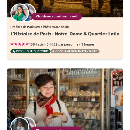
Choisissez votre local favori
Profitez de Paris avec l'hôte votre choix
L'Histoire de Paris : Notre-Dame & Quartier Latin
•
•
1564 avis
€44.29
par personne
3 heures
CITY HIGHLIGHT TOUR
CONFIRMATION INSTANTANÉE
Choisissez votre local favori