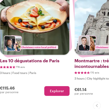
Choisissez votre local préféré
Choisissez 
Les 10 dégustations de Paris
Montmartre : tré
incontournables
778 avis
3 hours
|
Food tours
|
Paris
170 avis
3 hours
|
City highlight t
€115.46
€61.14
Explorer
par personne
par personne