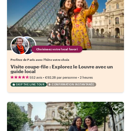
Choisissez votre local favori
Profitez de Paris avec l'hôte votre choix
Visite coupe-file : Explorez le Louvre avec un
guide local
•
•
552 avis
€92.28
par personne
2 heures
SKIP THE LINE TOUR
CONFIRMATION INSTANTANÉE