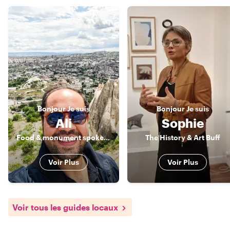
Bonjour
Je suis
Bonjour
Je suis
Ali
Sophie
Food & monument spokesman
The History & Art Buff
Voir Plus
Voir Plus
Voir tous les guides locaux