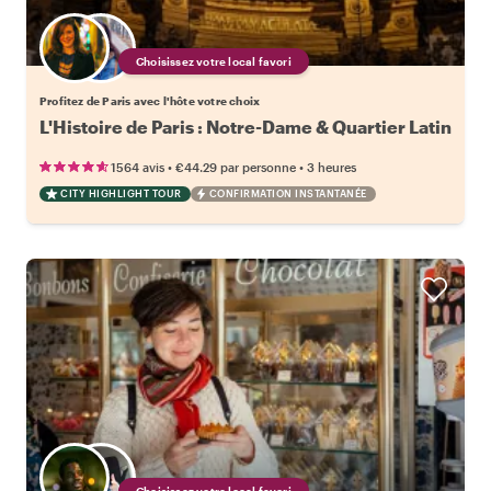
Choisissez votre local favori
Profitez de Paris avec l'hôte votre choix
L'Histoire de Paris : Notre-Dame & Quartier Latin
•
•
1564 avis
€44.29
par personne
3 heures
CITY HIGHLIGHT TOUR
CONFIRMATION INSTANTANÉE
Choisissez votre local favori