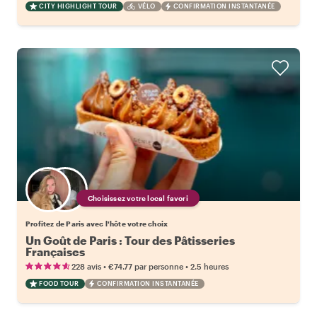
CITY HIGHLIGHT TOUR
VÉLO
CONFIRMATION INSTANTANÉE
Choisissez votre local favori
Profitez de Paris avec l'hôte votre choix
Un Goût de Paris : Tour des Pâtisseries
Françaises
•
•
228 avis
€74.77
par personne
2.5 heures
FOOD TOUR
CONFIRMATION INSTANTANÉE