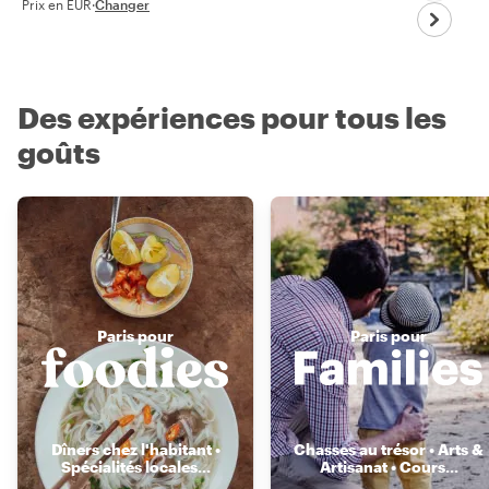
Prix en EUR
·
Changer
Des expériences pour tous les
goûts
Paris pour
Paris pour
Dîners chez l'habitant •
Chasses au trésor • Arts &
Spécialités locales
...
Artisanat • Cours
...