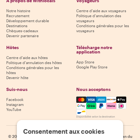
À propos de Withlocals
Voyageurs
Notre histoire
Centre d'aide aux voyageurs
Recrutement
Politique d'annulation des
Développement durable
voyageurs
Destinations
Conditions générales pour les
Chèques-cadeaux
voyageurs
Devenir partenaire
Hôtes
Télécharge notre
application
Centre d'aide aux hôtes
App Store
Politique d'annulation des hôtes
Google Play Store
Conditions générales pour les
hôtes
Devenir hôte
Suis-nous
Nous acceptons
Mastercard, Visa, Amex, Di
Facebook
Instagram
YouTube
Disponibilité selon la destination
Consentement aux cookies
©
2026
Withlocals.com
|
Politique de confidentialité
|
Cookies
|
Plan du