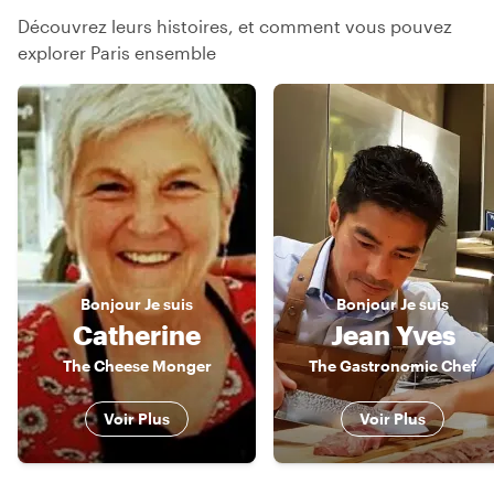
Découvrez leurs histoires, et comment vous pouvez
explorer Paris ensemble
Bonjour
Je suis
Bonjour
Je suis
Catherine
Jean Yves
The Cheese Monger
The Gastronomic Chef
Voir Plus
Voir Plus