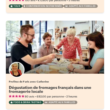
150 avis
€129.00
par personne
3 heures
TOUR
CONFIRMATION INSTANTANÉE
ADAPTÉ AUX FAMILLES
Profitez de Paris avec Catherine
Dégustation de fromages français dans une
fromagerie locale
•
•
80 avis
€82.00
par personne
2 heures
FOOD & DRINK TASTING
ADAPTÉ AUX FAMILLES