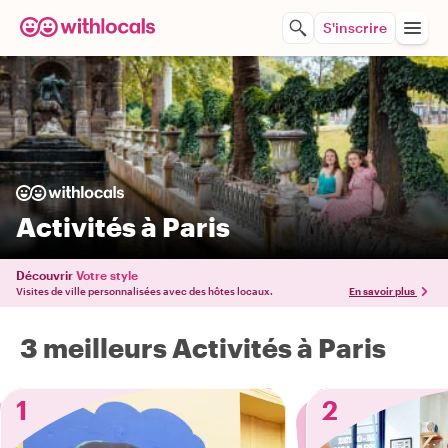
S'inscrire
Activités à Paris
Découvrir
Votre style
Visites de ville personnalisées avec des hôtes locaux.
En savoir plus
3 meilleurs Activités à Paris
1
2