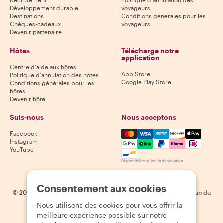
Recrutement
Politique d'annulation des
Développement durable
voyageurs
Destinations
Conditions générales pour les
Chèques-cadeaux
voyageurs
Devenir partenaire
Hôtes
Télécharge notre
application
Centre d'aide aux hôtes
App Store
Politique d'annulation des hôtes
Google Play Store
Conditions générales pour les
hôtes
Devenir hôte
Suis-nous
Nous acceptons
Mastercard, Visa, Amex, Di
Facebook
Instagram
YouTube
Disponibilité selon la destination
Consentement aux cookies
©
2026
Withlocals.com
|
Politique de confidentialité
|
Cookies
|
Plan du
site
Nous utilisons des cookies pour vous offrir la
meilleure expérience possible sur notre