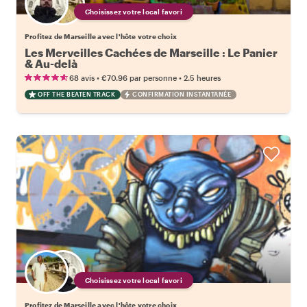
Choisissez votre local favori
Profitez de Marseille avec l'hôte votre choix
Les Merveilles Cachées de Marseille : Le Panier
& Au-delà
•
•
68 avis
€70.96
par personne
2.5 heures
OFF THE BEATEN TRACK
CONFIRMATION INSTANTANÉE
Choisissez votre local favori
Profitez de Marseille avec l'hôte votre choix