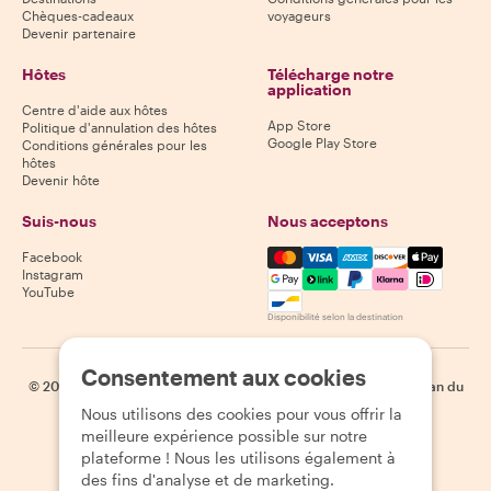
Chèques-cadeaux
voyageurs
Devenir partenaire
Hôtes
Télécharge notre
application
Centre d'aide aux hôtes
App Store
Politique d'annulation des hôtes
Google Play Store
Conditions générales pour les
hôtes
Devenir hôte
Suis-nous
Nous acceptons
Mastercard, Visa, Amex, Di
Facebook
Instagram
YouTube
Disponibilité selon la destination
Consentement aux cookies
©
2026
Withlocals.com
|
Politique de confidentialité
|
Cookies
|
Plan du
site
Nous utilisons des cookies pour vous offrir la
meilleure expérience possible sur notre
plateforme ! Nous les utilisons également à
des fins d'analyse et de marketing.