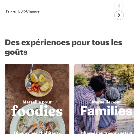
Prix en EUR
·
Changer
Des expériences pour tous les
goûts
Marseille pour
Marseille pour
Dîners chez l'habitant •
Chasses au trésor • Arts &