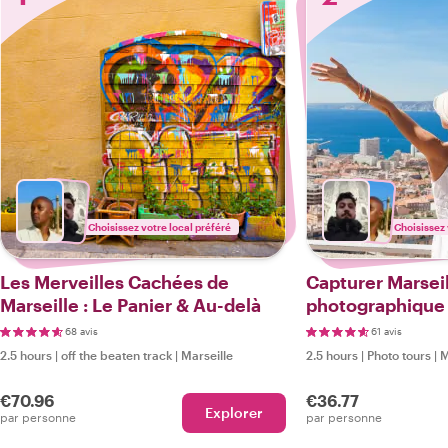
Choisissez votre local préféré
Choisissez 
Les Merveilles Cachées de
Capturer Marseill
Marseille : Le Panier & Au-delà
photographique 
68 avis
61 avis
2.5 hours
|
off the beaten track
|
Marseille
2.5 hours
|
Photo tours
|
M
€70.96
€36.77
Explorer
par personne
par personne