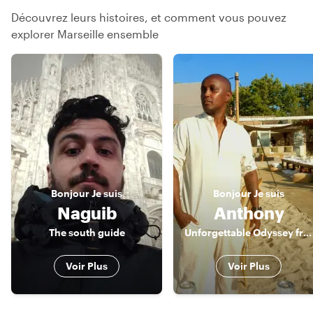
Découvrez leurs histoires, et comment vous pouvez
explorer Marseille ensemble
Bonjour
Je suis
Bonjour
Je suis
Naguib
Anthony
The south guide
Unforgettable Odyssey from a third perspective. Unforgettable.
Voir Plus
Voir Plus