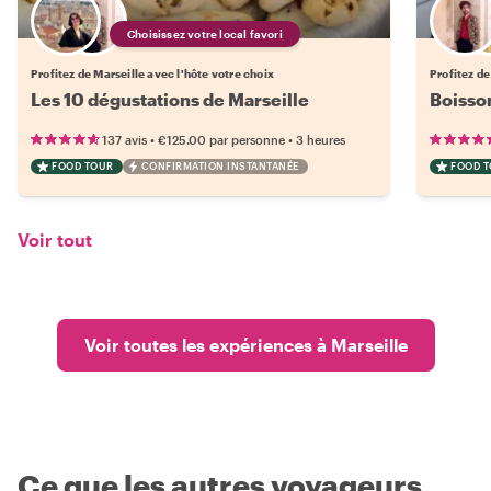
Choisissez votre local favori
Profitez de Marseille avec l'hôte votre choix
Profitez de
Les 10 dégustations de Marseille
Boisso
•
•
137 avis
€125.00
par personne
3 heures
FOOD TOUR
CONFIRMATION INSTANTANÉE
FOOD 
Voir tout
Voir toutes les expériences à Marseille
Ce que les autres voyageurs