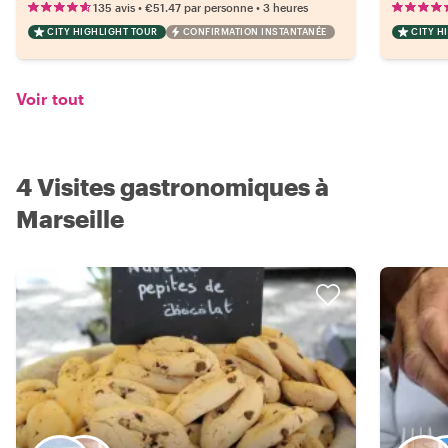
•
•
135 avis
€51.47
par personne
3 heures
CITY HIGHLIGHT TOUR
CONFIRMATION INSTANTANÉE
CITY H
Voir tout
4 Visites gastronomiques à
Marseille