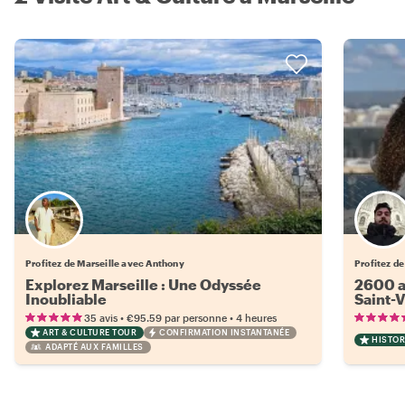
Profitez de Marseille avec Anthony
Profitez d
Explorez Marseille : Une Odyssée
2600 an
Inoubliable
Saint-V
•
•
35 avis
€95.59
par personne
4 heures
ART & CULTURE TOUR
CONFIRMATION INSTANTANÉE
HISTOR
ADAPTÉ AUX FAMILLES