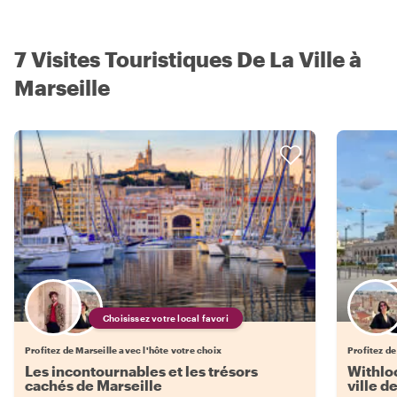
7 Visites Touristiques De La Ville à
Marseille
Choisissez votre local favori
Profitez de Marseille avec l'hôte votre choix
Profitez de
Les incontournables et les trésors
Withloc
cachés de Marseille
ville d