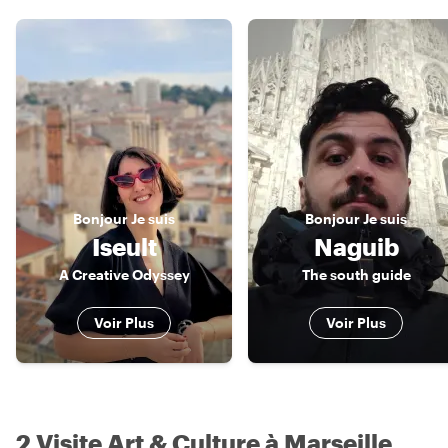
Bonjour
Je suis
Bonjour
Je suis
Iseult
Naguib
A Creative Odyssey
The south guide
Voir Plus
Voir Plus
2 Visite Art & Culture à Marseille