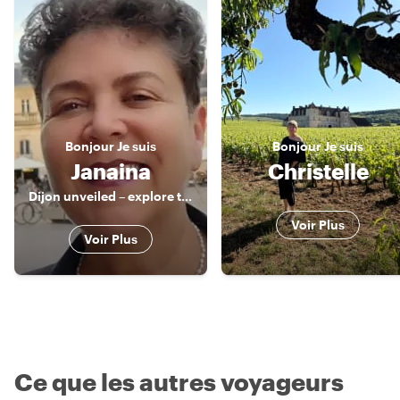
Bonjour
Je suis
Bonjour
Je suis
Janaina
Christelle
Dijon unveiled – explore the city with a passionate guide
Voir Plus
Voir Plus
Ce que les autres voyageurs