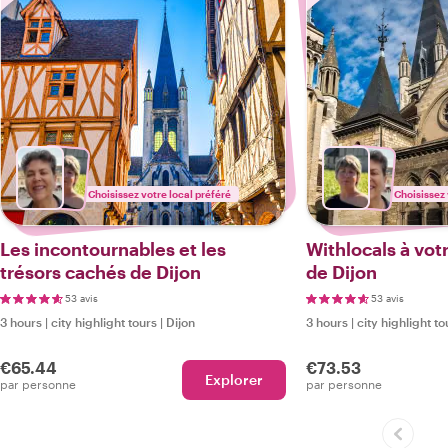
Choisissez votre local préféré
Choisissez 
Les incontournables et les
Withlocals à votr
trésors cachés de Dijon
de Dijon
53 avis
53 avis
3 hours
|
city highlight tours
|
Dijon
3 hours
|
city highlight to
€65.44
€73.53
Explorer
par personne
par personne