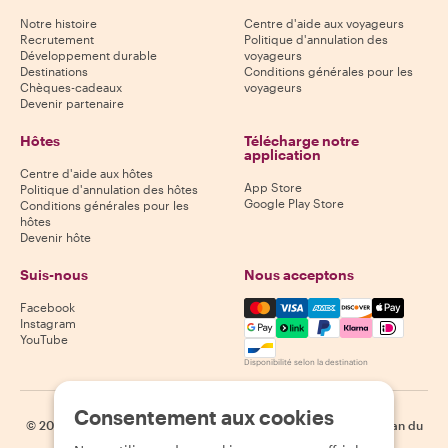
Notre histoire
Centre d'aide aux voyageurs
Recrutement
Politique d'annulation des
Développement durable
voyageurs
Destinations
Conditions générales pour les
Chèques-cadeaux
voyageurs
Devenir partenaire
Hôtes
Télécharge notre
application
Centre d'aide aux hôtes
App Store
Politique d'annulation des hôtes
Google Play Store
Conditions générales pour les
hôtes
Devenir hôte
Suis-nous
Nous acceptons
Mastercard, Visa, Amex, Di
Facebook
Instagram
YouTube
Disponibilité selon la destination
Consentement aux cookies
©
2026
Withlocals.com
|
Politique de confidentialité
|
Cookies
|
Plan du
site