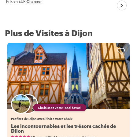
Prix en EUR
·
Changer
Plus de Visites à Dijon
Choisissez votre local favori
Profitez de Dijon avec l'hôte votre choix
Les incontournables et les trésors cachés de
Dijon
•
•