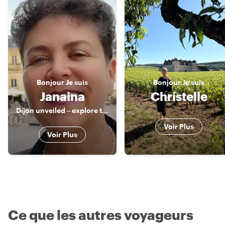
Bonjour
Je suis
Bonjour
Je suis
Janaina
Christelle
Dijon unveiled – explore the city with a passionate guide
Voir Plus
Voir Plus
Ce que les autres voyageurs