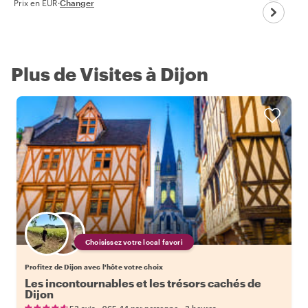
Prix en EUR
·
Changer
Plus de Visites à Dijon
Choisissez votre local favori
Profitez de Dijon avec l'hôte votre choix
Les incontournables et les trésors cachés de
Dijon
•
•