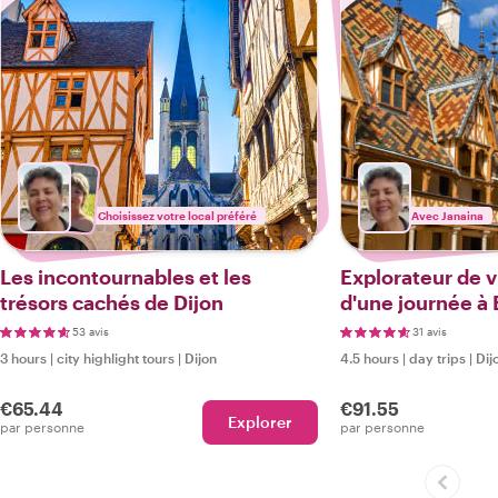
Choisissez votre local préféré
Avec Janaina
Les incontournables et les
Explorateur de vi
trésors cachés de Dijon
d'une journée à 
53 avis
31 avis
3 hours
|
city highlight tours
|
Dijon
4.5 hours
|
day trips
|
Dij
€65.44
€91.55
Explorer
par personne
par personne