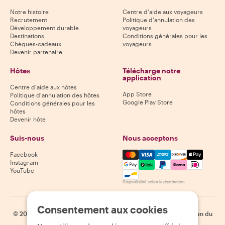
Notre histoire
Centre d'aide aux voyageurs
Recrutement
Politique d'annulation des
Développement durable
voyageurs
Destinations
Conditions générales pour les
Chèques-cadeaux
voyageurs
Devenir partenaire
Hôtes
Télécharge notre
application
Centre d'aide aux hôtes
App Store
Politique d'annulation des hôtes
Google Play Store
Conditions générales pour les
hôtes
Devenir hôte
Suis-nous
Nous acceptons
Mastercard, Visa, Amex, Di
Facebook
Instagram
YouTube
Disponibilité selon la destination
Consentement aux cookies
©
2026
Withlocals.com
|
Politique de confidentialité
|
Cookies
|
Plan du
site